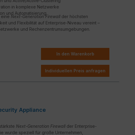
n und Active/Active-Clustering
gration in komplexe Netzwerke
ion und Automatisierung
e eine
Next-Generation Firewall
der höchsten
eit und Flexibilität auf Enterprise-Niveau vereint –
snetzwerke und Rechenzentrumsumgebungen.
In den Warenkorb
Individuellen Preis anfragen
curity Appliance
sstärkste
Next-Generation Firewall
der Enterprise-
Sie wurde speziell für große Unternehmen,