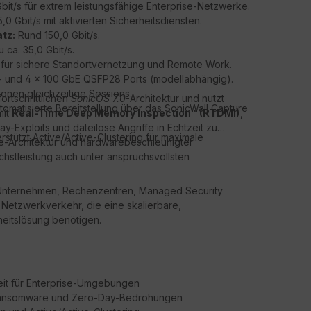
bit/s für extrem leistungsfähige Enterprise-Netzwerke.
,0 Gbit/s mit aktivierten Sicherheitsdiensten.
tz:
Rund 150,0 Gbit/s.
u ca. 35,0 Gbit/s.
s für sichere Standortvernetzung und Remote Work.
+ und 4 × 100 GbE QSFP28 Ports (modellabhängig).
ionen gleichzeitige Sessions.
fortschrittlichen
SonicOS 7.0
-Architektur und nutzt
tomatisierte Bereitstellung über das SonicWall Capture
it
Real-Time Deep Memory Inspection™ (RTDMI)
,
Exploits und dateilose Angriffe in Echtzeit zu
rstützt Active/Active-Clustering für maximale
e-Architektur und hardwarebeschleunigter
chstleistung auch unter anspruchsvollsten
e Unternehmen, Rechenzentren, Managed Security
Netzwerkverkehr, die eine skalierbare,
eitslösung benötigen.
eit für Enterprise-Umgebungen
 Ransomware und Zero-Day-Bedrohungen