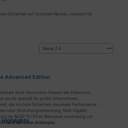
rise-Sicherheit auf höchstem Niveau, optimiert für
re Advanced Edition
sstärkste
Next-Generation Firewall
der Enterprise-
Sie wurde speziell für große Unternehmen,
elt, die höchste Sicherheit, maximale Performance
modernster Bedrohungserkennung, Multi-Gigabit-
hützt die NSSP 15700 Ihr Netzwerk zuverlässig vor
Highlights
en und Intrusion Attempts
.