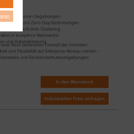
ieren
eit für Enterprise-Umgebungen
 Ransomware und Zero-Day-Bedrohungen
n und Active/Active-Clustering
gration in komplexe Netzwerke
ion und Automatisierung
e eine
Next-Generation Firewall
der höchsten
eit und Flexibilität auf Enterprise-Niveau vereint –
snetzwerke und Rechenzentrumsumgebungen.
In den Warenkorb
Individuellen Preis anfragen