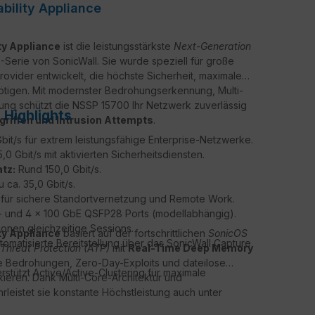
bility Appliance
ty Appliance
ist die leistungsstärkste
Next-Generation
Serie von SonicWall. Sie wurde speziell für große
vider entwickelt, die höchste Sicherheit, maximale
nötigen. Mit modernster Bedrohungserkennung, Multi-
ltung schützt die NSSP 15700 Ihr Netzwerk zuverlässig
Highlights
iffen und Intrusion Attempts
.
bit/s für extrem leistungsfähige Enterprise-Netzwerke.
,0 Gbit/s mit aktivierten Sicherheitsdiensten.
tz:
Rund 150,0 Gbit/s.
u ca. 35,0 Gbit/s.
s für sichere Standortvernetzung und Remote Work.
+ und 4 × 100 GbE QSFP28 Ports (modellabhängig).
ionen gleichzeitige Sessions.
ty Appliance
basiert auf der fortschrittlichen
SonicOS
tomatisierte Bereitstellung über das SonicWall Capture
hreat Protection (ATP)
mit
Real-Time Deep Memory
e Bedrohungen, Zero-Day-Exploits und dateilose
rstützt Active/Active-Clustering für maximale
kieren. Dank Multi-Core-Architektur und
eistet sie konstante Höchstleistung auch unter