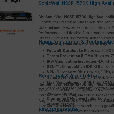
SonicWall NSSP 15700 High Availa
Die
SonicWall NSSP 15700 High Availabili
Firewall
der Enterprise-Klasse aus der Gen-7-
Unternehmen, Rechenzentren und Service Pro
Performance und flexible Skalierbarkeit be
Gigabit-Durchsatz und zentralisierter Verwa
Hauptfunktionen & Technische 
vor
Malware, Ransomware, Zero-Day-Angr
Firewall-Durchsatz:
Bis zu ca. 400,0 G
Threat Prevention (UTM):
Bis zu ca. 75
IPS-/Application Inspection-Durchsa
SSL-/TLS-Inspektion (DPI-SSL):
Bis z
VPN-Durchsatz:
Bis zu ca. 40,0 Gbit/
Sicherheit & Architektur
Schnittstellen:
Bis zu 16 × 10 GbE SFP
Max. Verbindungen (SPI):
Über 80 Mill
Die
SonicWall NSSP 15700 High Availabili
Zero-Touch Deployment:
Zentrale, au
7.0
-Architektur und nutzt
Capture Advanced T
Security Center.
Inspection™ (RTDMI)
, um selbst unbekannt
Clustering & Hochverfügbarkeit:
Unte
Angriffe in Echtzeit zu erkennen und zu bloc
Ausfallsicherheit.
hardwarebeschleunigter Verarbeitung gewährl
Einsatzbereiche
anspruchsvollsten Netzwerkbedingungen.