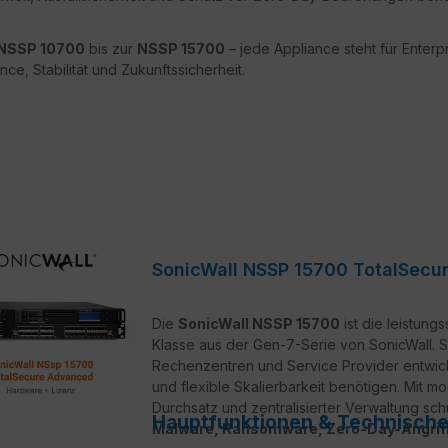
NSSP 10700
bis zur
NSSP 15700
– jede Appliance steht für Enterp
ce, Stabilität und Zukunftssicherheit.
SonicWall NSSP 15700 TotalSecu
Die
SonicWall NSSP 15700
ist die leistung
Klasse aus der Gen-7-Serie von SonicWall. 
Rechenzentren und Service Provider entwick
und flexible Skalierbarkeit benötigen. Mit 
Durchsatz und zentralisierter Verwaltung sc
Hauptfunktionen & Technische 
Malware, Ransomware, Zero-Day-Angriff