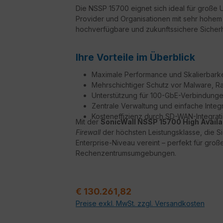
Die NSSP 15700 eignet sich ideal für groß
Provider und Organisationen mit sehr hohem 
hochverfügbare und zukunftssichere Sicherh
Ihre Vorteile im Überblick
Maximale Performance und Skalierbark
Mehrschichtiger Schutz vor Malware,
Unterstützung für 100-GbE-Verbindunge
Zentrale Verwaltung und einfache Inte
Kosteneffizienz durch SD-WAN-Integrat
Mit der
SonicWall NSSP 15700 High Availab
Firewall
der höchsten Leistungsklasse, die Sic
Enterprise-Niveau vereint – perfekt für g
Rechenzentrumsumgebungen.
Regulärer Preis:
€ 130.261,82
Preise exkl. MwSt. zzgl. Versandkosten