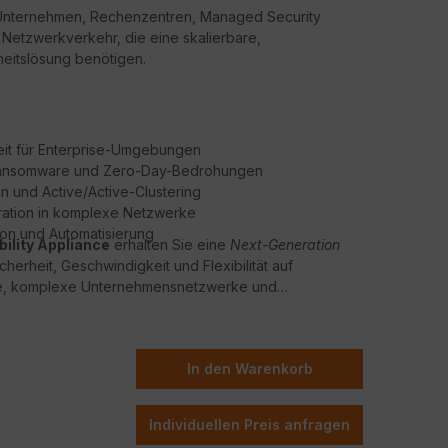
e Unternehmen, Rechenzentren, Managed Security
Netzwerkverkehr, die eine skalierbare,
eitslösung benötigen.
eit für Enterprise-Umgebungen
 Ransomware und Zero-Day-Bedrohungen
n und Active/Active-Clustering
gration in komplexe Netzwerke
ion und Automatisierung
ility Appliance
erhalten Sie eine
Next-Generation
herheit, Geschwindigkeit und Flexibilität auf
roße, komplexe Unternehmensnetzwerke und
In den Warenkorb
Individuellen Preis anfragen