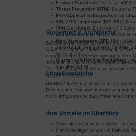
Firewall-Durchsatz:
Bis zu ca. 400,0 G
Threat Prevention (UTM):
Bis zu ca. 75
IPS-/Application Inspection-Durchsa
SSL-/TLS-Inspektion (DPI-SSL):
Bis z
VPN-Durchsatz:
Bis zu ca. 40,0 Gbit/
Sicherheit & Architektur
Schnittstellen:
Bis zu 16 × 10 GbE SFP
Max. Verbindungen (SPI):
Über 80 Mill
Die
SonicWall NSSP 15700
basiert auf der 
Zero-Touch Deployment:
Zentrale, au
Capture Advanced Threat Protection (ATP)
m
Security Center.
um selbst unbekannte Bedrohungen, Zero-Day-
Clustering & Hochverfügbarkeit:
Unte
erkennen und zu blockieren. Dank Multi-Cor
Ausfallsicherheit.
Verarbeitung gewährleistet sie konstante Hö
Einsatzbereiche
Netzwerkbedingungen.
Die NSSP 15700 eignet sich ideal für groß
Provider und Organisationen mit sehr hohem 
hochverfügbare und zukunftssichere Sicherh
Ihre Vorteile im Überblick
Maximale Performance und Skalierbark
Mehrschichtiger Schutz vor Malware,