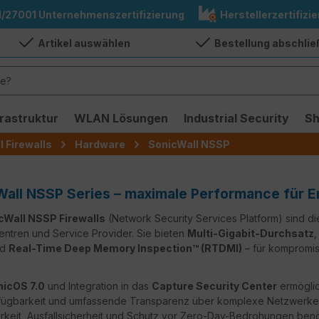
1/27001 Unternehmenszertifizierung
Herstellerzertifizie
Artikel auswählen
Bestellung abschli
frastruktur
WLAN Lösungen
Industrial Security
S
 Firewalls
Hardware
SonicWall NSSP
all NSSP Series – maximale Performance für E
cWall NSSP Firewalls
(Network Security Services Platform) sind 
ntren und Service Provider. Sie bieten
Multi-Gigabit-Durchsatz
nd
Real-Time Deep Memory Inspection™ (RTDMI)
– für kompromis
nicOS 7.0
und Integration in das
Capture Security Center
ermöglic
ügbarkeit und umfassende Transparenz über komplexe Netzwerke h
arkeit, Ausfallsicherheit und Schutz vor Zero-Day-Bedrohungen benö