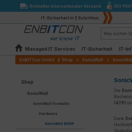
Schneller internationaler Versand
ISO 900
springen
Zur Hauptnavigation springen
IT-Sicherheit in 3 Schritten:
Managed IT Services
IT-Sicherheit
IT-In
EnBITCon GmbH
Shop
SonicWall
SonicWall
SonicW
Shop
Die
Soni
SonicWall
Rechenze
(ATP)
u
SonicWall Firewalls
Hardware
Dank
So
SonicWall NSSP
Hochverf
Skalierb