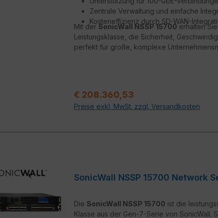
Unterstützung für 100-GbE-Verbindunge
Zentrale Verwaltung und einfache Inte
Kosteneffizienz durch SD-WAN-Integrat
Mit der
SonicWall NSSP 15700
erhalten Si
Leistungsklasse, die Sicherheit, Geschwindigk
perfekt für große, komplexe Unternehmen
Verkaufspreis:
€ 208.360,53
Preise exkl. MwSt. zzgl. Versandkosten
SonicWall NSSP 15700 Network Se
Die
SonicWall NSSP 15700
ist die leistung
Klasse aus der Gen-7-Serie von SonicWall. 