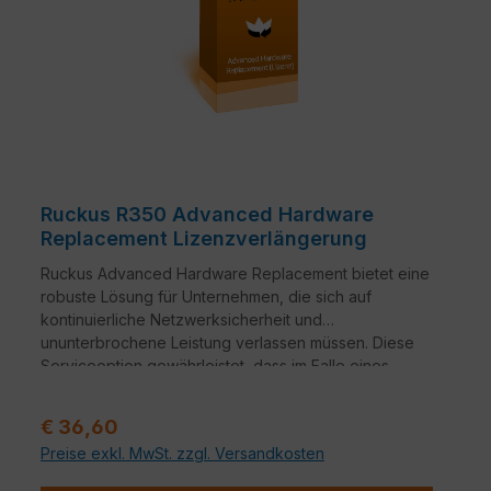
Ruckus R350 Advanced Hardware
Replacement Lizenzverlängerung
Ruckus Advanced Hardware Replacement bietet eine
robuste Lösung für Unternehmen, die sich auf
kontinuierliche Netzwerksicherheit und
ununterbrochene Leistung verlassen müssen. Diese
Serviceoption gewährleistet, dass im Falle eines
Hardwareausfalls ein nahtloser Übergang zu
Ersatzgeräten erfolgt.
Verkaufspreis:
€ 36,60
Preise exkl. MwSt. zzgl. Versandkosten