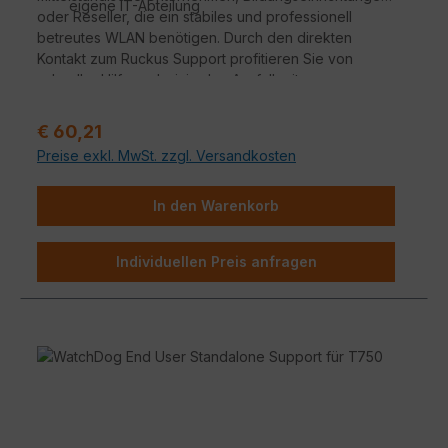
eigene IT-Abteilung
oder Reseller, die ein stabiles und professionell
betreutes WLAN benötigen. Durch den direkten
Kontakt zum Ruckus Support profitieren Sie von
schneller Hilfe und minimalen Ausfallzeiten.
Regulärer Preis:
€ 60,21
Preise exkl. MwSt. zzgl. Versandkosten
In den Warenkorb
Individuellen Preis anfragen