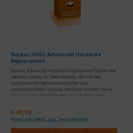
Ruckus H550 Advanced Hardware
Replacement
Ruckus Advanced Hardware Replacement bietet eine
robuste Lösung für Unternehmen, die sich auf
kontinuierliche Netzwerksicherheit und
ununterbrochene Leistung verlassen müssen. Diese
Serviceoption gewährleistet, dass im Falle eines
Hardwareausfalls ein nahtloser Übergang zu
Ersatzgeräten erfolgt.
Verkaufspreis:
€ 38,30
Preise exkl. MwSt. zzgl. Versandkosten