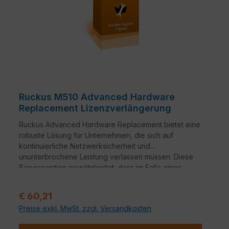
Ruckus M510 Advanced Hardware
Replacement Lizenzverlängerung
Ruckus Advanced Hardware Replacement bietet eine
robuste Lösung für Unternehmen, die sich auf
kontinuierliche Netzwerksicherheit und
ununterbrochene Leistung verlassen müssen. Diese
Serviceoption gewährleistet, dass im Falle eines
Hardwareausfalls ein nahtloser Übergang zu
Ersatzgeräten erfolgt.
Verkaufspreis:
€ 60,21
Preise exkl. MwSt. zzgl. Versandkosten