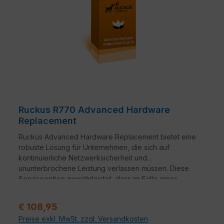
Ruckus R770 Advanced Hardware
Replacement
Ruckus Advanced Hardware Replacement bietet eine
robuste Lösung für Unternehmen, die sich auf
kontinuierliche Netzwerksicherheit und
ununterbrochene Leistung verlassen müssen. Diese
Serviceoption gewährleistet, dass im Falle eines
Hardwareausfalls ein nahtloser Übergang zu
Ersatzgeräten erfolgt.
Verkaufspreis:
€ 108,95
Preise exkl. MwSt. zzgl. Versandkosten