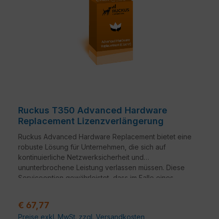
Ruckus T350 Advanced Hardware
Replacement Lizenzverlängerung
Ruckus Advanced Hardware Replacement bietet eine
robuste Lösung für Unternehmen, die sich auf
kontinuierliche Netzwerksicherheit und
ununterbrochene Leistung verlassen müssen. Diese
Serviceoption gewährleistet, dass im Falle eines
Hardwareausfalls ein nahtloser Übergang zu
Ersatzgeräten erfolgt.
Verkaufspreis:
€ 67,77
Preise exkl. MwSt. zzgl. Versandkosten