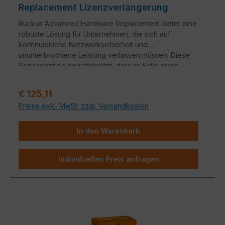
Replacement Lizenzverlängerung
Ruckus Advanced Hardware Replacement bietet eine
robuste Lösung für Unternehmen, die sich auf
kontinuierliche Netzwerksicherheit und
ununterbrochene Leistung verlassen müssen. Diese
Serviceoption gewährleistet, dass im Falle eines
Hardwareausfalls ein nahtloser Übergang zu
Ersatzgeräten erfolgt.
Verkaufspreis:
€ 125,11
Preise exkl. MwSt. zzgl. Versandkosten
In den Warenkorb
Individuellen Preis anfragen