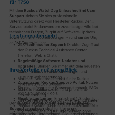
für T750
Mit dem
Ruckus WatchDog Unleashed End User
Support
sichern Sie sich professionelle
Unterstützung direkt vom Hersteller Ruckus. Der
Service bietet Endanwendern zuverlässige Hilfe bei
technischen Fragen, Zugriff auf Software-Updates
Leistungsübersicht
sowie schnelle Problemlösungen – rund um die Uhr,
an 365 Tagen im Jahr.
24/7 technischer Support:
Direkter Zugriff auf
den Ruckus Technical Assistance Center
(Telefon, Web & Chat).
Regelmäßige Software-Updates und
Upgrades:
Bleiben Sie immer auf dem neuesten
Ihre Vorteile auf einen Blick
Stand – inklusive Fehlerbehebungen und
Leistungsverbesserungen.
Maximale Betriebssicherheit für Ihr Ruckus
Zugang zum Ruckus Support-Portal:
Nutzen
Unleashed WLAN-System
Sie die umfangreiche Wissensdatenbank, FAQs
Schnelle Reaktionszeiten und priorisierte
und Self-Service-Tools.
Fehlerbehebung
Flexible Laufzeiten:
Erhältlich mit 1, 3 oder 5
Direkter Hersteller-Support – keine Drittanbieter
Der
Ruckus WatchDog Unleashed End User
Jahren Laufzeit – individuell auf Ihr Netzwerk
Planbare Kosten durch flexible Laufzeitmodelle
Support
eignet sich ideal für kleine und
abgestimmt.
Optimale Ergänzung für Unternehmen ohne
mittelständische Unternehmen, Bildungseinrichtungen