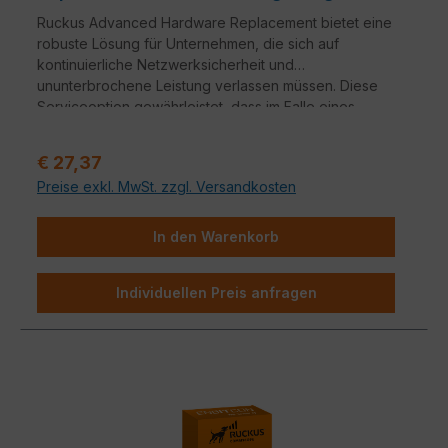
Ruckus Advanced Hardware Replacement bietet eine
robuste Lösung für Unternehmen, die sich auf
kontinuierliche Netzwerksicherheit und
ununterbrochene Leistung verlassen müssen. Diese
Serviceoption gewährleistet, dass im Falle eines
Hardwareausfalls ein nahtloser Übergang zu
Ersatzgeräten erfolgt.
Verkaufspreis:
€ 27,37
Preise exkl. MwSt. zzgl. Versandkosten
In den Warenkorb
Individuellen Preis anfragen