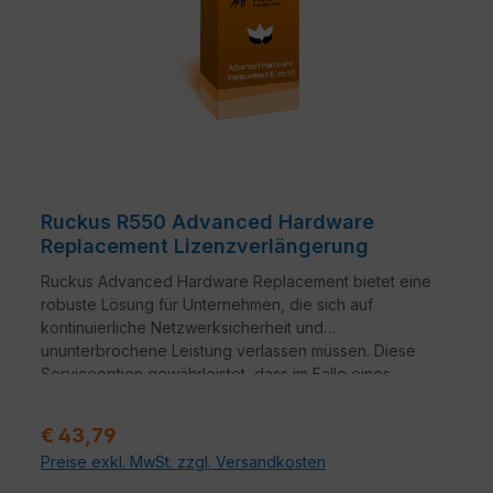
Ruckus R550 Advanced Hardware
Replacement Lizenzverlängerung
Ruckus Advanced Hardware Replacement bietet eine
robuste Lösung für Unternehmen, die sich auf
kontinuierliche Netzwerksicherheit und
ununterbrochene Leistung verlassen müssen. Diese
Serviceoption gewährleistet, dass im Falle eines
Hardwareausfalls ein nahtloser Übergang zu
Ersatzgeräten erfolgt.
Verkaufspreis:
€ 43,79
Preise exkl. MwSt. zzgl. Versandkosten