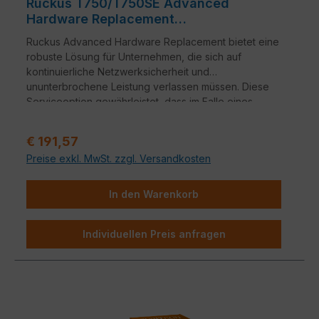
Ruckus T750/T750SE Advanced
Hardware Replacement
Lizenzverlängerung
Ruckus Advanced Hardware Replacement bietet eine
robuste Lösung für Unternehmen, die sich auf
kontinuierliche Netzwerksicherheit und
ununterbrochene Leistung verlassen müssen. Diese
Serviceoption gewährleistet, dass im Falle eines
Hardwareausfalls ein nahtloser Übergang zu
Ersatzgeräten erfolgt.
Verkaufspreis:
€ 191,57
Preise exkl. MwSt. zzgl. Versandkosten
In den Warenkorb
Individuellen Preis anfragen