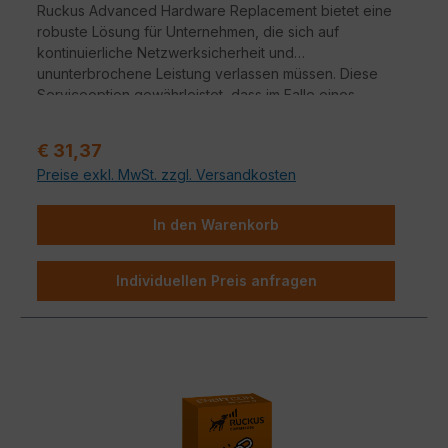
Ruckus Advanced Hardware Replacement bietet eine
robuste Lösung für Unternehmen, die sich auf
kontinuierliche Netzwerksicherheit und
ununterbrochene Leistung verlassen müssen. Diese
Serviceoption gewährleistet, dass im Falle eines
Hardwareausfalls ein nahtloser Übergang zu
Ersatzgeräten erfolgt.
Verkaufspreis:
€ 31,37
Preise exkl. MwSt. zzgl. Versandkosten
In den Warenkorb
Individuellen Preis anfragen