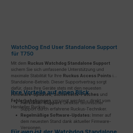
WatchDog End User Standalone Support
für T750
Mit dem
Ruckus Watchdog Standalone Support
sichern Sie sich umfassende Unterstützung und
maximale Stabilität für Ihre
Ruckus Access Points
im
Standalone-Betrieb. Dieser Supportvertrag sorgt
dafür, dass Ihre Geräte stets mit den neuesten
Ihre Vorteile auf einen Blick
Firmware-Updates
,
Sicherheits-Patches
und
Fehlerbehebungen
versorgt werden – direkt vom
Hersteller-Support:
Direkter technischer
Hersteller Ruckus.
Support durch erfahrene Ruckus-Techniker.
Regelmäßige Software-Updates:
Immer auf
dem neuesten Stand dank aktueller Firmware-
Versionen.
Für wen ist der Watchdog Standalone