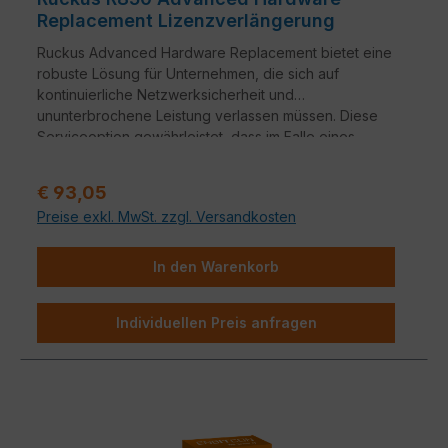
Replacement Lizenzverlängerung
Ruckus Advanced Hardware Replacement bietet eine
robuste Lösung für Unternehmen, die sich auf
kontinuierliche Netzwerksicherheit und
ununterbrochene Leistung verlassen müssen. Diese
Serviceoption gewährleistet, dass im Falle eines
Hardwareausfalls ein nahtloser Übergang zu
Ersatzgeräten erfolgt.
Verkaufspreis:
€ 93,05
Preise exkl. MwSt. zzgl. Versandkosten
In den Warenkorb
Individuellen Preis anfragen