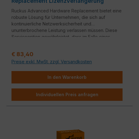
Replacement Lizenzverlängerung
Ruckus Advanced Hardware Replacement bietet eine
robuste Lösung für Unternehmen, die sich auf
kontinuierliche Netzwerksicherheit und
ununterbrochene Leistung verlassen müssen. Diese
Serviceoption gewährleistet, dass im Falle eines
Hardwareausfalls ein nahtloser Übergang zu
Ersatzgeräten erfolgt.
Verkaufspreis:
€ 83,40
Preise exkl. MwSt. zzgl. Versandkosten
In den Warenkorb
Individuellen Preis anfragen