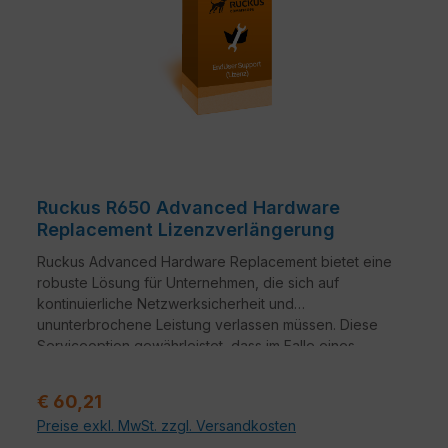
Ruckus R650 Advanced Hardware
Replacement Lizenzverlängerung
Ruckus Advanced Hardware Replacement bietet eine
robuste Lösung für Unternehmen, die sich auf
kontinuierliche Netzwerksicherheit und
ununterbrochene Leistung verlassen müssen. Diese
Serviceoption gewährleistet, dass im Falle eines
Hardwareausfalls ein nahtloser Übergang zu
Ersatzgeräten erfolgt.
Verkaufspreis:
€ 60,21
Preise exkl. MwSt. zzgl. Versandkosten