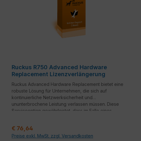
Ruckus R750 Advanced Hardware
Replacement Lizenzverlängerung
Ruckus Advanced Hardware Replacement bietet eine
robuste Lösung für Unternehmen, die sich auf
kontinuierliche Netzwerksicherheit und
ununterbrochene Leistung verlassen müssen. Diese
Serviceoption gewährleistet, dass im Falle eines
Hardwareausfalls ein nahtloser Übergang zu
Ersatzgeräten erfolgt.
Verkaufspreis:
€ 76,64
Preise exkl. MwSt. zzgl. Versandkosten