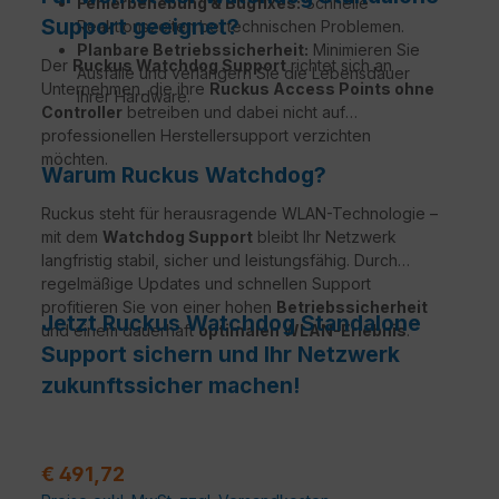
Fehlerbehebung & Bugfixes:
Schnelle
Support geeignet?
Reaktionszeiten bei technischen Problemen.
Planbare Betriebssicherheit:
Minimieren Sie
Der
Ruckus Watchdog Support
richtet sich an
Ausfälle und verlängern Sie die Lebensdauer
Unternehmen, die ihre
Ruckus Access Points ohne
Ihrer Hardware.
Controller
betreiben und dabei nicht auf
professionellen Herstellersupport verzichten
möchten.
Warum Ruckus Watchdog?
Ruckus steht für herausragende WLAN-Technologie –
mit dem
Watchdog Support
bleibt Ihr Netzwerk
langfristig stabil, sicher und leistungsfähig. Durch
regelmäßige Updates und schnellen Support
profitieren Sie von einer hohen
Betriebssicherheit
Jetzt Ruckus Watchdog Standalone
und einem dauerhaft
optimalen WLAN-Erlebnis
.
Support sichern und Ihr Netzwerk
zukunftssicher machen!
Verkaufspreis:
€ 491,72