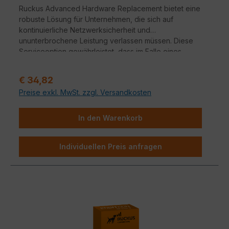
Ruckus Advanced Hardware Replacement bietet eine
robuste Lösung für Unternehmen, die sich auf
kontinuierliche Netzwerksicherheit und
ununterbrochene Leistung verlassen müssen. Diese
Serviceoption gewährleistet, dass im Falle eines
Hardwareausfalls ein nahtloser Übergang zu
Ersatzgeräten erfolgt.
Verkaufspreis:
€ 34,82
Preise exkl. MwSt. zzgl. Versandkosten
In den Warenkorb
Individuellen Preis anfragen