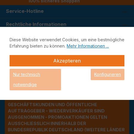
100% sicheres Shoppen
Service-Hotline
Rechtliche Informationen
Unsere Services
Diese Website verwendet Cookies, um eine bestmögliche
Erfahrung bieten zu können.
Mehr Informationen ...
Social Media
Akzeptieren
Unsere Schwerpunkte
Nur technisch
Konfigurieren
Adresse
notwendige
UNSER ANGEBOT GILT AUSSCHLIESSLICH FÜR G
ESCHÄFTSKUNDEN UND ÖFFENTLICHE A
UFTRAGGEBER - WIEDERVERKÄUFER SIND A
USGENOMMEN - PROMOAKTIONEN GELTEN A
USSCHLIESSLICH INNERHALB DER BU
NDESREPUBLIK DEUTSCHLAND (WEITERE LÄNDER NU