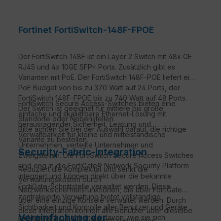
Fortinet FortiSwitch-148F-FPOE
Der FortiSwitch-148F ist ein Layer 2 Switch mit 48x GE
RJ45 und 4x 10GE SFP+ Ports. Zusätzlich gibt es
Varianten mit PoE. Der FortiSwitch 148F-POE liefert ein
PoE Budget von bis zu 370 Watt auf 24 Ports, der
FortiSwitch 148F-FPOE bis zu 740 Watt auf 48 Ports.
FortiSwitch Secure Access-Switches bieten eine
Der Switch ist geeignet für mittlere bis große
einfache und skalierbare Ethernet-Lösung mit
Standorte oder Nebenstellen.
herausragender Sicherheit, Leistung und
Bitte achten Sie bei der Auswahl darauf, die richtige
Verwaltbarkeit für kleine und mittelständische
Variante zu bestellen.
Unternehmen, verteilte Unternehmen und
Security-Fabric-Integration
Zweigstellen. Die FortiSwitch Secure Access Switches
sind eng in die FortiGate® Network Security Platform
Reduziert die Komplexität und senkt die
integriert und können direkt über die bekannte
Verwaltungskosten durch
FortiGate-Schnittstelle verwaltet werden. Diese
Netzwerksicherheitsfunktionen, die über FortiGate
zentralisierte Verwaltung bietet vollständige
über eine einzige Konsole verwaltet werden. Durch
Sichtbarkeit und Kontrolle aller Benutzer und Geräte
diese Integration können alle Benutzer über dieselbe
Vereinfachung der
im Netzwerk, unabhängig davon, wie sie sich
Benutzerdatenbank authentifiziert werden,