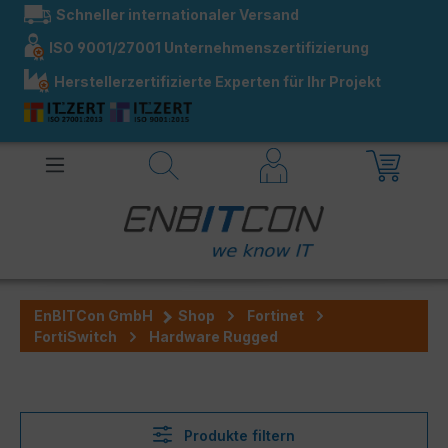
Schneller internationaler Versand
alt springen
ISO 9001/27001 Unternehmenszertifizierung
Herstellerzertifizierte Experten für Ihr Projekt
EnBITCon GmbH
Shop
Fortinet
FortiSwitch
Hardware Rugged
Produkte filtern