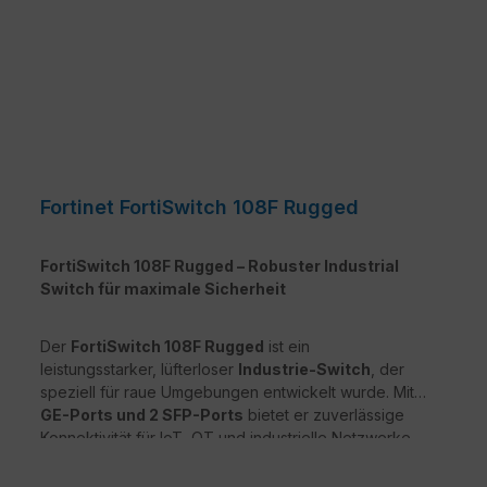
Fortinet FortiSwitch 108F Rugged
FortiSwitch 108F Rugged – Robuster Industrial
Switch für maximale Sicherheit
Der
FortiSwitch 108F Rugged
ist ein
leistungsstarker, lüfterloser
Industrie-Switch
, der
speziell für raue Umgebungen entwickelt wurde. Mit
8
GE-Ports und 2 SFP-Ports
bietet er zuverlässige
Konnektivität für IoT, OT und industrielle Netzwerke.
Dank
Nahtloser Integration mit Fortinet Security
Fabric
profitieren Unternehmen von maximaler