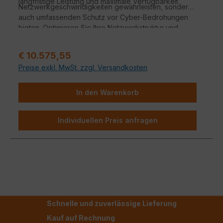
langfristige Leistung und maximale Verfügbarkeit.
Netzwerkgeschwindigkeiten gewährleisten, sondern
auch umfassenden Schutz vor Cyber-Bedrohungen
bieten. Optimieren Sie Ihre Netzwerkstruktur und
steigern Sie die Effizienz Ihres Unternehmens mit dem
leistungsstarken FortiSwitch Rugged 424F POE.
Regulärer Preis:
€ 10.575,55
Preise exkl. MwSt. zzgl. Versandkosten
In den Warenkorb
Individuellen Preis anfragen
Schnelle und zuverlässige Lieferung
Kauf auf Rechnung