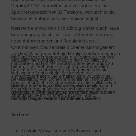
Geräte/VDOMs verwalten und verfügt über eine
Speicherkapazität von 32 Terabyte, wodurch er sich
bestens für Enterprise-Unternehmen eignet.
Netzwerke entwickeln sich ständig weiter durch neue
Bedrohungen, Wachstums des Unternehmens oder
neue Anforderungen und Regularien von
Unternehmen. Das zentrale Sicherheitsmanagement
von FortiManager bietet die Möglichkeit Bedrohungen
Mit FortiManager können Sie die Kontrolle über Ihre
einzudämmen und gleichzeitig die Flexibilität zu
FortiGate- und FortiAP-Geräte über eine einfach zu
bieten, sich mit Ihrem sich ständig verändernden
bedienende, zentralisierte Managementkonsole
Netzwerk zu entwickeln. Sie können die
aufrechtzuerhalten. Sie erhalten eine vollständige
Bereitstellung von Sicherheitsrichtlinien, FortiGuard-
Übersicht über Ihre Sicherheitslage, die vollständige
Content-Sicherheitsupdates, Firmware-Revisionen
Mit Hilfe der Fortinet-VM, welche sich in allen
Kontrolle über Ihr Netzwerk und eine reduzierte
und individuellen Konfigurationen für Tausende von
gängigen VM-Umgebungen einsetzen lässt, haben
Angriffsfläche mit Fortinets Security Fabric.
FortiOS-fähigen Geräten problemlos steuern.
Sie volle Kontrolle über die Skalierbarkeit.
Vorteile:
Zentrale Verwaltung von Netzwerk- und