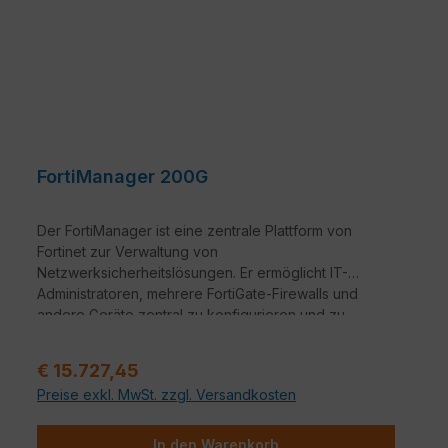
FortiManager 200G
Der FortiManager ist eine zentrale Plattform von
Fortinet zur Verwaltung von
Netzwerksicherheitslösungen. Er ermöglicht IT-
Administratoren, mehrere FortiGate-Firewalls und
andere Geräte zentral zu konfigurieren und zu
überwachen. Dadurch wird die Verwaltung
vereinfacht und die Netzwerksicherheit erhöht.
Regulärer Preis:
€ 15.727,45
Preise exkl. MwSt. zzgl. Versandkosten
In den Warenkorb