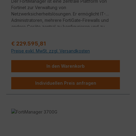
Der FortiManager ist eine zentrale Plattform von
Fortinet zur Verwaltung von
Netzwerksicherheitslösungen. Er ermöglicht IT-
Administratoren, mehrere FortiGate-Firewalls und
andere Geräte zentral zu konfigurieren und zu
überwachen. Dadurch wird die Verwaltung
vereinfacht und die Netzwerksicherheit erhöht.
Regulärer Preis:
€ 229.595,81
Preise exkl. MwSt. zzgl. Versandkosten
In den Warenkorb
Individuellen Preis anfragen