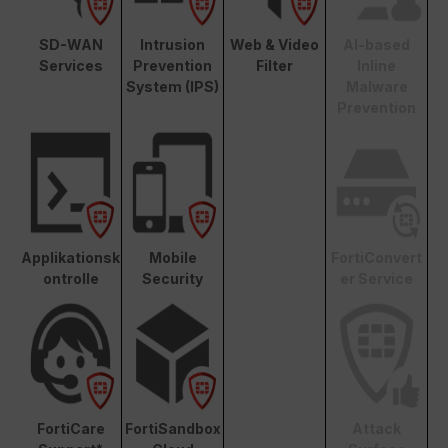
SD-WAN
Intrusion
Web & Video
AI-based
Services
Prevention
Filter
Inline
System (IPS)
Malware
Prevention
Applikationsk
Mobile
FortiConvert
ontrolle
Security
er Service
FortiCare
FortiSandbox
Attack