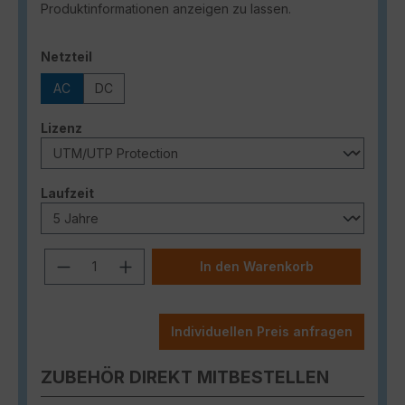
Produktinformationen anzeigen zu lassen.
auswählen
Netzteil
AC
DC
auswählen
Lizenz
auswählen
Laufzeit
Produkt Anzahl: Gib den gewünschten
In den Warenkorb
Individuellen Preis anfragen
ZUBEHÖR DIREKT MITBESTELLEN