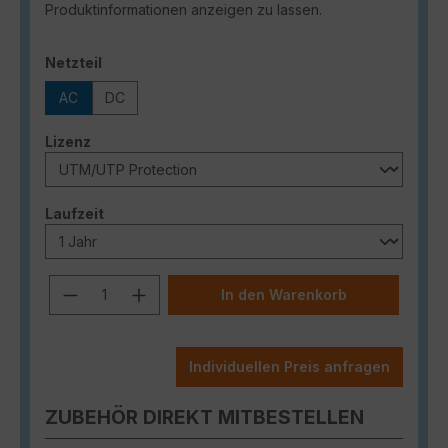
Produktinformationen anzeigen zu lassen.
auswählen
Netzteil
AC
DC
auswählen
Lizenz
auswählen
Laufzeit
Produkt Anzahl: Gib den gewünschten
In den Warenkorb
Individuellen Preis anfragen
ZUBEHÖR DIREKT MITBESTELLEN