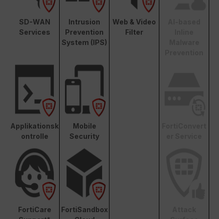
SD-WAN
Intrusion
Web & Video
AI-based
Services
Prevention
Filter
Inline
System (IPS)
Malware
Prevention
Applikationsk
Mobile
FortiConvert
ontrolle
Security
er Service
FortiCare
FortiSandbox
Attack