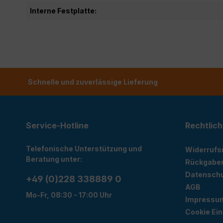
Interne Festplatte:
Schnelle und zuverlässige Lieferung
Service-Hotline
Rechtlich
Telefonische Unterstützung und
Widerrufs
Beratung unter:
Rückgabe
Datensch
+49 (0)228 338889 0
AGB
Mo-Fr, 08:30 - 17:00 Uhr
Impressu
Cookie Ein