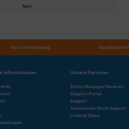
Nein
Kauf auf Rechnung
Qualifizierter
e Informationen
Unsere Services
recht
Status Managed Services
recht
Support-Portal
utz
Support
Teamviewer Quick Support
m
Looking Glass
stellungen