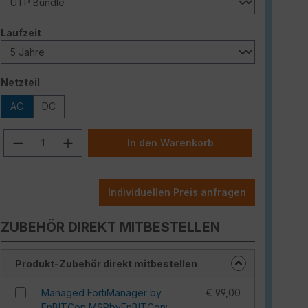
auswählen
Laufzeit
auswählen
Netzteil
AC
DC
Produkt Anzahl: Gib den gewünschten W
In den Warenkorb
Individuellen Preis anfragen
ZUBEHÖR DIREKT MITBESTELLEN
Produkt-Zubehör direkt mitbestellen
Managed FortiManager by
€ 99,00
EnBITCon MSPbyEnBITCon: