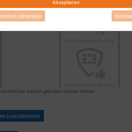
Akzeptieren
technisch notwendige
Konfigur
FortiConverter Service
Attack Surface Security
ge von FortiCare Support gebrauch machen können.
ate Lizenzübersicht