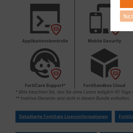
Nur 
Applikationskontrolle
Mobile Security
FortiCare Support*
FortiSandbox Cloud
* Bitte beachten Sie, das Sie ohne Lizenz lediglich 90 Ta
** Inaktive Elemente sind nicht in diesem Bundle enthalten.
Detaillierte FortiGate Lizenzinformationen
FortiG