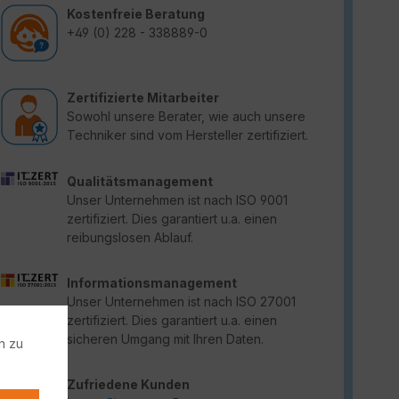
Kostenfreie Beratung
+49 (0) 228 - 338889-0
Zertifizierte Mitarbeiter
Sowohl unsere Berater, wie auch unsere
Techniker sind vom Hersteller zertifiziert.
Qualitätsmanagement
Unser Unternehmen ist nach ISO 9001
zertifiziert. Dies garantiert u.a. einen
reibungslosen Ablauf.
Informationsmanagement
Unser Unternehmen ist nach ISO 27001
zertifiziert. Dies garantiert u.a. einen
sicheren Umgang mit Ihren Daten.
n zu
Zufriedene Kunden