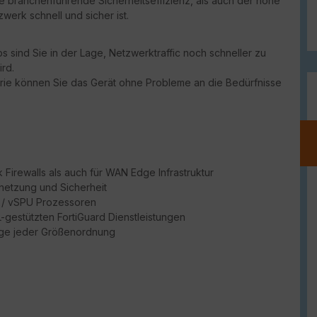
ie branchenführende Sicherheitseffizienz, als auch der hohe
werk schnell und sicher ist.
 sind Sie in der Lage, Netzwerktraffic noch schneller zu
rd.
erie können Sie das Gerät ohne Probleme an die Bedürfnisse
Firewalls als auch für WAN Edge Infrastruktur
netzung und Sicherheit
PU / vSPU Prozessoren
ML-gestützten FortiGuard Dienstleistungen
dge jeder Größenordnung