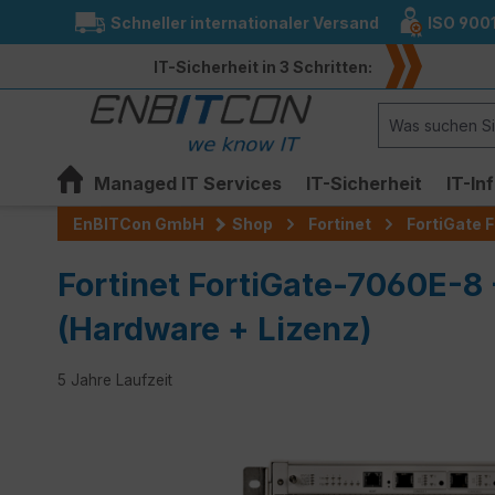
Schneller internationaler Versand
ISO 900
springen
Zur Hauptnavigation springen
IT-Sicherheit in 3 Schritten:
Managed IT Services
IT-Sicherheit
IT-In
EnBITCon GmbH
Shop
Fortinet
FortiGate F
Fortinet FortiGate-7060E-8
(Hardware + Lizenz)
5 Jahre Laufzeit
Bildergalerie überspringen