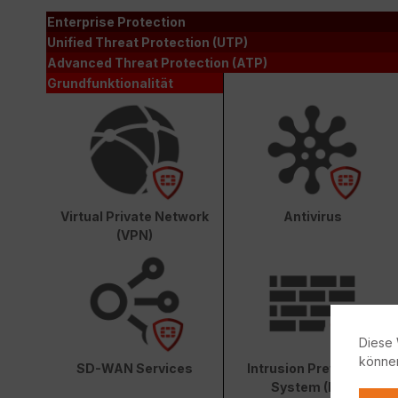
Enterprise Protection
Unified Threat Protection (UTP)
Advanced Threat Protection (ATP)
Grundfunktionalität
Virtual Private Network
Antivirus
(VPN)
Diese 
könne
SD-WAN Services
Intrusion Prevention
System (IPS)