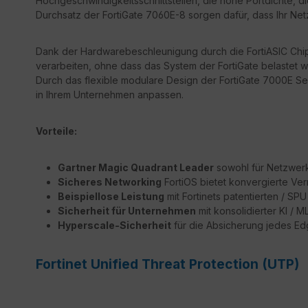
Hochgeschwindigkeitsschnittstellen, die hohe Portdichte, d
Durchsatz der FortiGate 7060E-8 sorgen dafür, dass Ihr Netz
Dank der Hardwarebeschleunigung durch die FortiASIC Chips
verarbeiten, ohne dass das System der FortiGate belastet wi
Durch das flexible modulare Design der FortiGate 7000E S
in Ihrem Unternehmen anpassen.
Vorteile:
Gartner Magic Quadrant Leader
sowohl für Netzwerk 
Sicheres Networking
FortiOS bietet konvergierte Ver
Beispiellose Leistung
mit Fortinets patentierten / S
Sicherheit für Unternehmen
mit konsolidierter KI / 
Hyperscale-Sicherheit
für die Absicherung jedes E
Fortinet Unified Threat Protection (UTP)