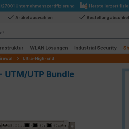
1/27001 Unternehmenszertifizierung
Herstellerzertifizie
Artikel auswählen
Bestellung abschli
frastruktur
WLAN Lösungen
Industrial Security
S
irewall
Ultra-High-End
 - UTM/UTP Bundle