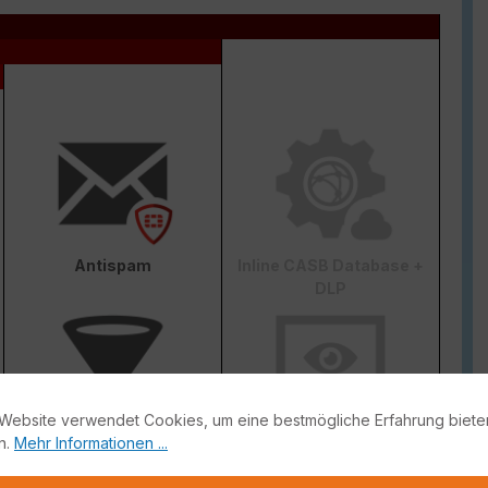
Antispam
Inline CASB Database +
DLP
Website verwendet Cookies, um eine bestmögliche Erfahrung biete
n.
Mehr Informationen ...
Web & Video Filter
AI-based Inline Malware
Prevention