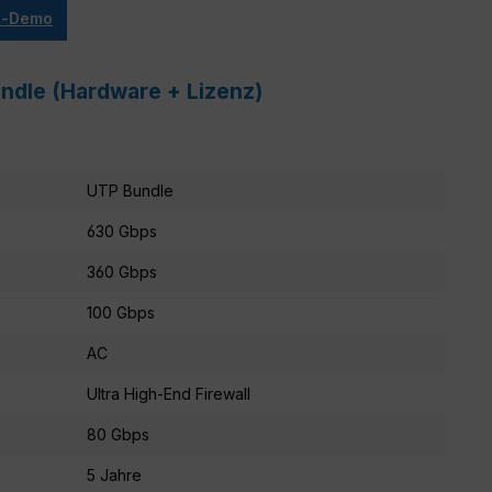
ve-Demo
ndle (Hardware + Lizenz)
UTP Bundle
630 Gbps
360 Gbps
100 Gbps
AC
Ultra High-End Firewall
80 Gbps
5 Jahre