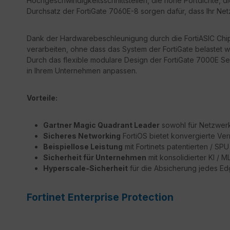
Hochgeschwindigkeitsschnittstellen, die hohe Portdichte, d
Durchsatz der FortiGate 7060E-8 sorgen dafür, dass Ihr Netz
Dank der Hardwarebeschleunigung durch die FortiASIC Chips
verarbeiten, ohne dass das System der FortiGate belastet wi
Durch das flexible modulare Design der FortiGate 7000E S
in Ihrem Unternehmen anpassen.
Vorteile:
Gartner Magic Quadrant Leader
sowohl für Netzwerk 
Sicheres Networking
FortiOS bietet konvergierte Ver
Beispiellose Leistung
mit Fortinets patentierten / S
Sicherheit für Unternehmen
mit konsolidierter KI / 
Hyperscale-Sicherheit
für die Absicherung jedes E
Fortinet Enterprise Protection