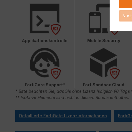
Nur 
Applikationskontrolle
Mobile Security
FortiCare Support*
FortiSandbox Cloud
* Bitte beachten Sie, das Sie ohne Lizenz lediglich 90 Ta
** Inaktive Elemente sind nicht in diesem Bundle enthalten.
Detaillierte FortiGate Lizenzinformationen
FortiG