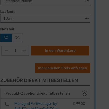
auswählen
Laufzeit
auswählen
Netzteil
AC
DC
Produkt Anzahl: Gib den gewünschten W
In den Warenkorb
Individuellen Preis anfragen
ZUBEHÖR DIREKT MITBESTELLEN
Produkt-Zubehör direkt mitbestellen
Managed FortiManager by
€ 99,00
EnBITCon MSPbyEnBITCon: