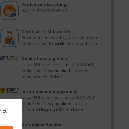
Kostenfreie Beratung
+49 (0) 228 - 338889-0
Zertifizierte Mitarbeiter
Sowohl unsere Berater, wie auch unsere
Techniker sind vom Hersteller zertifiziert.
Qualitätsmanagement
Unser Unternehmen ist nach ISO 9001
zertifiziert. Dies garantiert u.a. einen
reibungslosen Ablauf.
Informationsmanagement
Unser Unternehmen ist nach ISO 27001
zertifiziert. Dies garantiert u.a. einen
sicheren Umgang mit Ihren Daten.
n zu
Zufriedene Kunden