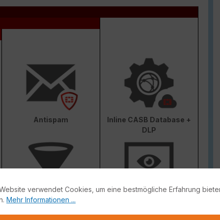
Antispam
Inline CASB Database +
DLP
Website verwendet Cookies, um eine bestmögliche Erfahrung biete
n.
Mehr Informationen ...
Web & Video Filter
AI-based Inline Malware
Prevention