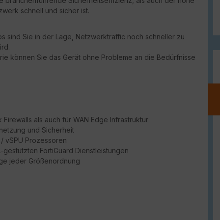
ie branchenführende Sicherheitseffizienz, als auch der hohe
werk schnell und sicher ist.
 sind Sie in der Lage, Netzwerktraffic noch schneller zu
rd.
erie können Sie das Gerät ohne Probleme an die Bedürfnisse
Firewalls als auch für WAN Edge Infrastruktur
netzung und Sicherheit
PU / vSPU Prozessoren
ML-gestützten FortiGuard Dienstleistungen
dge jeder Größenordnung