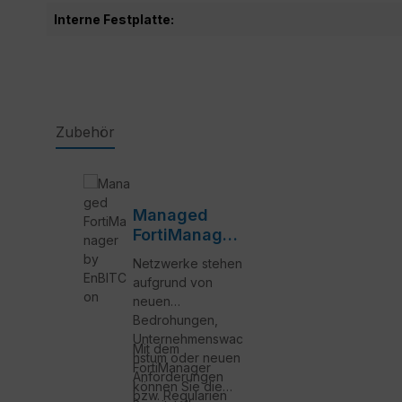
Interne Festplatte:
Zubehör
Produktgalerie überspringen
Managed
FortiManager
by EnBITCon
Netzwerke stehen
aufgrund von
neuen
Bedrohungen,
Unternehmenswac
Mit dem
hstum oder neuen
FortiManager
Anforderungen
können Sie die
bzw. Regularien