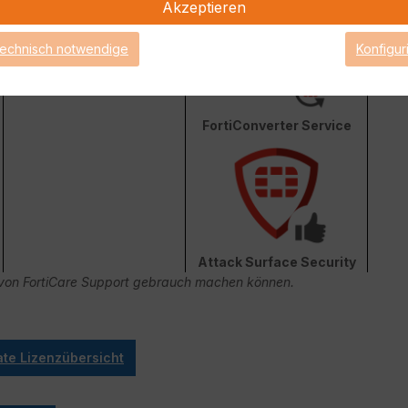
Akzeptieren
technisch notwendige
Konfigur
FortiConverter Service
Attack Surface Security
ge von FortiCare Support gebrauch machen können.
ate Lizenzübersicht