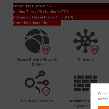
Enterprise Protection
Unified Threat Protection (UTP)
Advanced Threat Protection (ATP)
Grundfunktionalität
Virtual Private Network
Antivirus
(VPN)
Diese 
könne
SD-WAN Services
Intrusion Prevention
System (IPS)