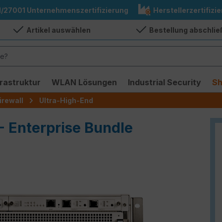
1/27001 Unternehmenszertifizierung
Herstellerzertifizie
Artikel auswählen
Bestellung abschli
frastruktur
WLAN Lösungen
Industrial Security
S
irewall
Ultra-High-End
- Enterprise Bundle