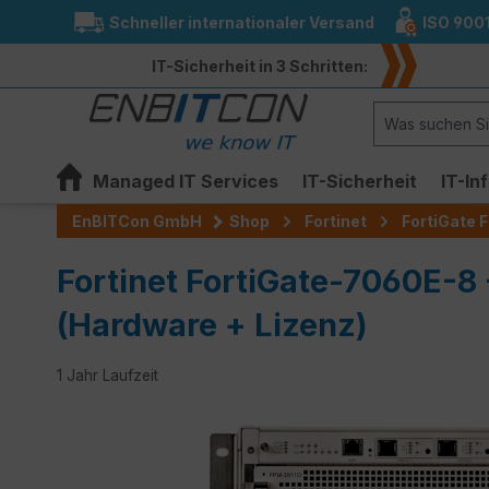
Schneller internationaler Versand
ISO 900
springen
Zur Hauptnavigation springen
IT-Sicherheit in 3 Schritten:
Managed IT Services
IT-Sicherheit
IT-In
EnBITCon GmbH
Shop
Fortinet
FortiGate F
Fortinet FortiGate-7060E-8 
(Hardware + Lizenz)
1 Jahr Laufzeit
Bildergalerie überspringen