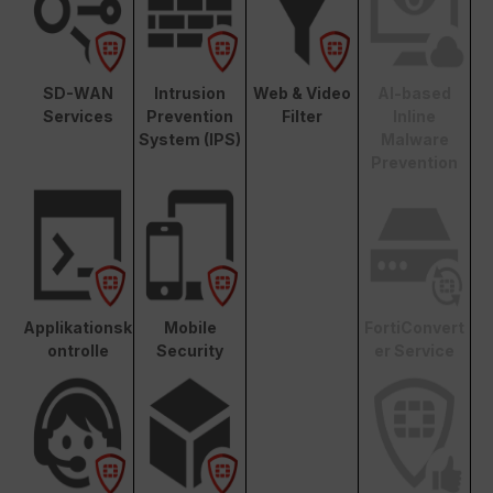
SD-WAN
Intrusion
Web & Video
AI-based
Services
Prevention
Filter
Inline
System (IPS)
Malware
Prevention
Applikationsk
Mobile
FortiConvert
ontrolle
Security
er Service