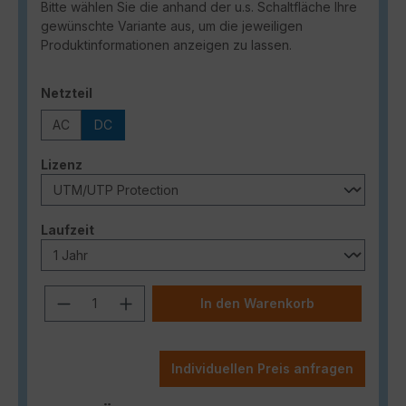
Bitte wählen Sie die anhand der u.s. Schaltfläche Ihre
gewünschte Variante aus, um die jeweiligen
Produktinformationen anzeigen zu lassen.
auswählen
Netzteil
AC
DC
auswählen
Lizenz
auswählen
Laufzeit
Produkt Anzahl: Gib den gewünschten
In den Warenkorb
Individuellen Preis anfragen