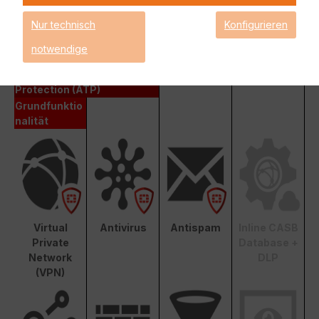
Fortinet Unified Threat Protection (UTP)
Nur technisch
Konfigurieren
Enterprise Protection
notwendige
Unified Threat Protection (UTP)
Advanced Threat
Protection (ATP)
Grundfunktio
nalität
Virtual
Antivirus
Antispam
Inline CASB
Private
Database +
Network
DLP
(VPN)