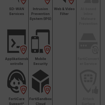
SD-WAN
Intrusion
Web & Video
AI-based
Services
Prevention
Filter
Inline
System (IPS)
Malware
Prevention
Applikationsk
Mobile
FortiConvert
ontrolle
Security
er Service
FortiCare
FortiSandbox
Attack
Support*
Cloud
Surface