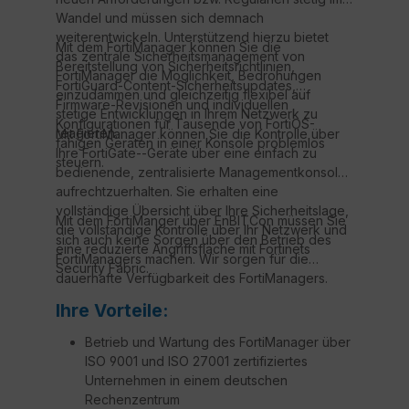
Wandel und müssen sich demnach
weiterentwickeln. Unterstützend hierzu bietet
Mit dem FortiManager können Sie die
das zentrale Sicherheitsmanagement von
Bereitstellung von Sicherheitsrichtlinien,
FortiManager die Möglichkeit, Bedrohungen
FortiGuard-Content-Sicherheitsupdates,
einzudämmen und gleichzeitig flexibel auf
Firmware-Revisionen und individuellen
stetige Entwicklungen in Ihrem Netzwerk zu
Konfigurationen für Tausende von FortiOS-
reagieren.
Mit FortiManager können Sie die Kontrolle über
fähigen Geräten in einer Konsole problemlos
Ihre FortiGate--Geräte über eine einfach zu
steuern.
bedienende, zentralisierte Managementkonsole
aufrechtzuerhalten. Sie erhalten eine
vollständige Übersicht über Ihre Sicherheitslage,
Mit dem FortiManger über EnBITCon müssen Sie
die vollständige Kontrolle über Ihr Netzwerk und
sich auch keine Sorgen über den Betrieb des
eine reduzierte Angriffsfläche mit Fortinets
FortiManagers machen. Wir sorgen für die
Security Fabric.
dauerhafte Verfügbarkeit des FortiManagers.
Ihre Vorteile:
Betrieb und Wartung des FortiManager über
ISO 9001 und ISO 27001 zertifiziertes
Unternehmen in einem deutschen
Rechenzentrum