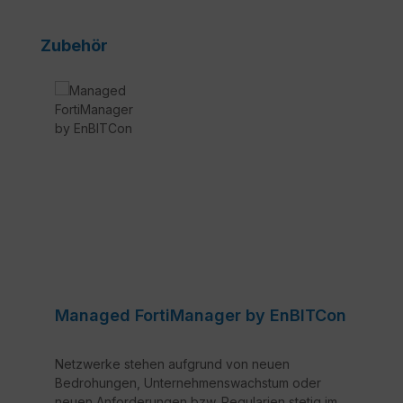
Produktgalerie überspringen
Zubehör
Managed FortiManager by EnBITCon
Netzwerke stehen aufgrund von neuen
Bedrohungen, Unternehmenswachstum oder
neuen Anforderungen bzw. Regularien stetig im