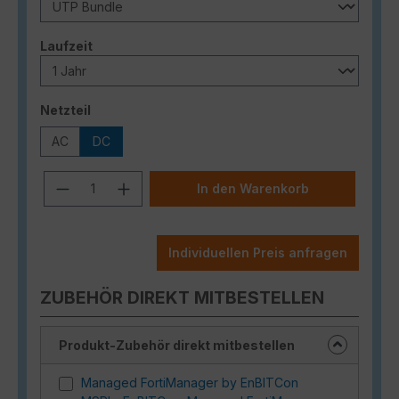
auswählen
Laufzeit
auswählen
Netzteil
AC
DC
Produkt Anzahl: Gib den gewünschten
In den Warenkorb
Individuellen Preis anfragen
ZUBEHÖR DIREKT MITBESTELLEN
Produkt-Zubehör direkt mitbestellen
Managed FortiManager by EnBITCon