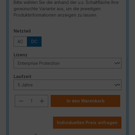
Bitte wählen Sie die anhand der u.s. Schaltfläche Ihre
gewünschte Variante aus, um die jeweiligen
Produktinformationen anzeigen zu lassen.
auswählen
Netzteil
AC
DC
auswählen
Lizenz
auswählen
Laufzeit
Produkt Anzahl: Gib den gewünschten
In den Warenkorb
Individuellen Preis anfragen