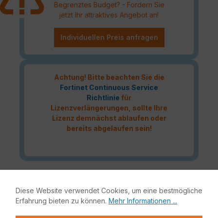
Begrenztes Budget? - Fordern Sie
jetzt Ihr attraktives Angebot an!
Individuellen Preis anfragen
Achtung! Bitte beachten Sie die
Fortinet Continuous Service
Richtlinie
für
Lizenzverlängerungen, sollte Ihre
Lizenz demnächst ablaufen oder
bereits abgelaufen sein!
Das Fortinet Enterprise Protection Lizenzbundle liefert
höchste Netzwerksicherheit für Ihre IT-Infrastruktur.
Diese Website verwendet Cookies, um eine bestmögliche
Bestandteile dieses Bundles sind neben der Fortinet
Erfahrung bieten zu können.
Mehr Informationen ...
Hardware-Appliance auch FortiCare, FortiGuard,
FortiSandbox und Mobile Security.