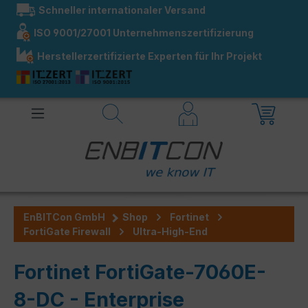
Schneller internationaler Versand
alt springen
ISO 9001/27001 Unternehmenszertifizierung
Herstellerzertifizierte Experten für Ihr Projekt
EnBITCon GmbH
Shop
Fortinet
FortiGate Firewall
Ultra-High-End
Fortinet FortiGate-7060E-
8-DC - Enterprise