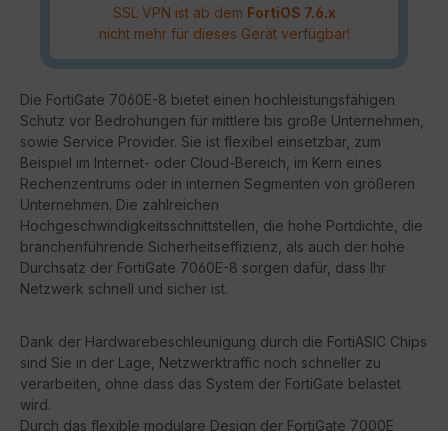
SSL VPN ist ab dem
FortiOS 7.6.x
nicht mehr für dieses Gerät verfügbar!
Die FortiGate 7060E-8 bietet einen hochleistungsfähigen
Schutz vor Bedrohungen für mittlere bis große Unternehmen,
sowie Service Provider. Sie ist flexibel einsetzbar, zum
Beispiel im Internet- oder Cloud-Bereich, im Kern eines
Rechenzentrums oder in internen Segmenten von größeren
Unternehmen. Die zahlreichen
Hochgeschwindigkeitsschnittstellen, die hohe Portdichte, die
branchenführende Sicherheitseffizienz, als auch der hohe
Durchsatz der FortiGate 7060E-8 sorgen dafür, dass Ihr
Netzwerk schnell und sicher ist.
Dank der Hardwarebeschleunigung durch die FortiASIC Chips
sind Sie in der Lage, Netzwerktraffic noch schneller zu
verarbeiten, ohne dass das System der FortiGate belastet
wird.
Durch das flexible modulare Design der FortiGate 7000E
Serie können Sie das Gerät ohne Probleme an die