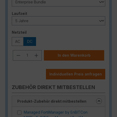
auswählen
Laufzeit
auswählen
Netzteil
AC
DC
Produkt Anzahl: Gib den gewünschten
In den Warenkorb
Individuellen Preis anfragen
ZUBEHÖR DIREKT MITBESTELLEN
Produkt-Zubehör direkt mitbestellen
Managed FortiManager by EnBITCon