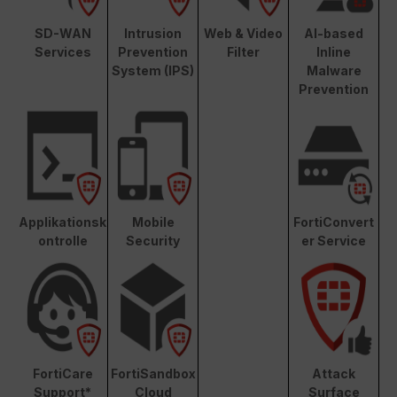
SD-WAN
Intrusion
Web & Video
AI-based
Services
Prevention
Filter
Inline
System (IPS)
Malware
Prevention
Applikationsk
Mobile
FortiConvert
ontrolle
Security
er Service
FortiCare
FortiSandbox
Attack
Support*
Cloud
Surface