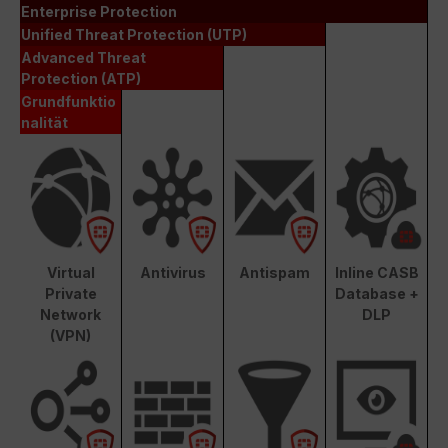
Enterprise Protection
Unified Threat Protection (UTP)
Advanced Threat
Protection (ATP)
Grundfunktio
nalität
Virtual
Antivirus
Antispam
Inline CASB
Private
Database +
Network
DLP
(VPN)