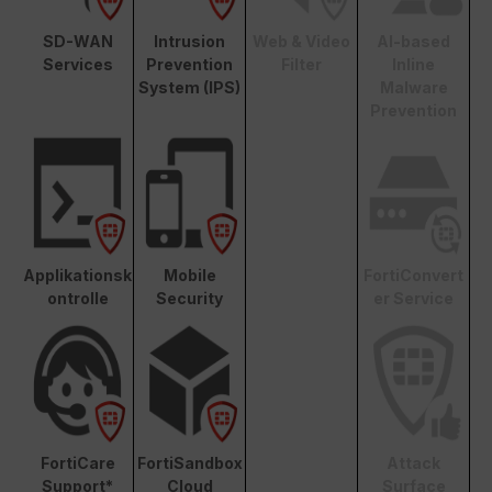
SD-WAN
Intrusion
Web & Video
AI-based
Services
Prevention
Filter
Inline
System (IPS)
Malware
Prevention
Applikationsk
Mobile
FortiConvert
ontrolle
Security
er Service
FortiCare
FortiSandbox
Attack
Support*
Cloud
Surface