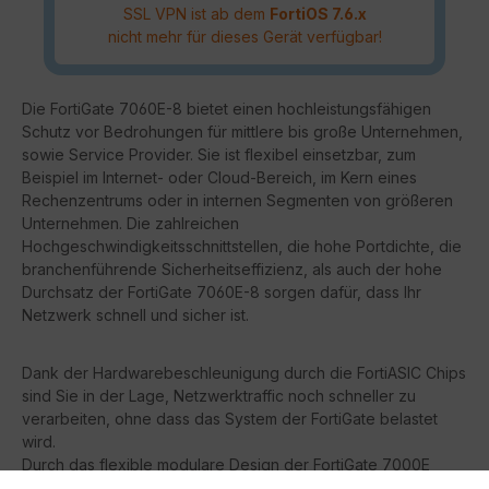
SSL VPN ist ab dem
FortiOS 7.6.x
nicht mehr für dieses Gerät verfügbar!
Die FortiGate 7060E-8 bietet einen hochleistungsfähigen
Schutz vor Bedrohungen für mittlere bis große Unternehmen,
sowie Service Provider. Sie ist flexibel einsetzbar, zum
Beispiel im Internet- oder Cloud-Bereich, im Kern eines
Rechenzentrums oder in internen Segmenten von größeren
Unternehmen. Die zahlreichen
Hochgeschwindigkeitsschnittstellen, die hohe Portdichte, die
branchenführende Sicherheitseffizienz, als auch der hohe
Durchsatz der FortiGate 7060E-8 sorgen dafür, dass Ihr
Netzwerk schnell und sicher ist.
Dank der Hardwarebeschleunigung durch die FortiASIC Chips
sind Sie in der Lage, Netzwerktraffic noch schneller zu
verarbeiten, ohne dass das System der FortiGate belastet
wird.
Durch das flexible modulare Design der FortiGate 7000E
Serie können Sie das Gerät ohne Probleme an die