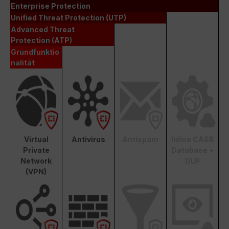
Enterprise Protection
Unified Threat Protection (UTP)
Advanced Threat
Protection (ATP)
Grundfunktio
nalität
Virtual
Antivirus
Antispam
Inline CASB
Private
Database +
Network
DLP
(VPN)