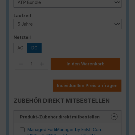
auswählen
Laufzeit
auswählen
Netzteil
AC
DC
Produkt Anzahl: Gib den gewünschten
In den Warenkorb
Individuellen Preis anfragen
ZUBEHÖR DIREKT MITBESTELLEN
Produkt-Zubehör direkt mitbestellen
Managed FortiManager by EnBITCon