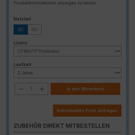
Produktinformationen anzeigen zu lassen.
auswählen
Netzteil
AC
DC
auswählen
Lizenz
auswählen
Laufzeit
Produkt Anzahl: Gib den gewünschten
In den Warenkorb
Individuellen Preis anfragen
ZUBEHÖR DIREKT MITBESTELLEN