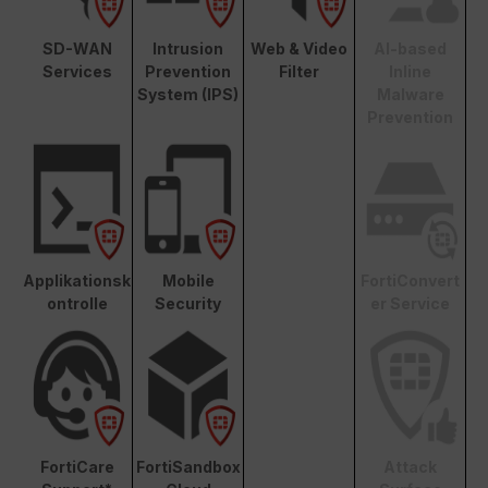
SD-WAN
Intrusion
Web & Video
AI-based
Services
Prevention
Filter
Inline
System (IPS)
Malware
Prevention
Applikationsk
Mobile
FortiConvert
ontrolle
Security
er Service
FortiCare
FortiSandbox
Attack