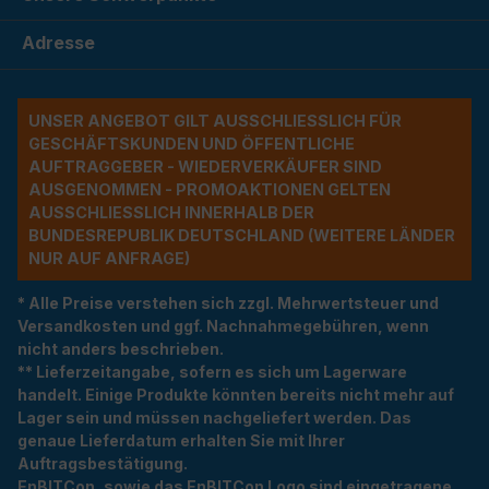
Adresse
UNSER ANGEBOT GILT AUSSCHLIESSLICH FÜR G
ESCHÄFTSKUNDEN UND ÖFFENTLICHE A
UFTRAGGEBER - WIEDERVERKÄUFER SIND A
USGENOMMEN - PROMOAKTIONEN GELTEN A
USSCHLIESSLICH INNERHALB DER BU
NDESREPUBLIK DEUTSCHLAND (WEITERE LÄNDER NU
R AUF ANFRAGE)
* Alle Preise verstehen sich zzgl. Mehrwertsteuer und
Versandkosten und ggf. Nachnahmegebühren, wenn
nicht anders beschrieben.
** Lieferzeitangabe, sofern es sich um Lagerware
handelt. Einige Produkte könnten bereits nicht mehr auf
Lager sein und müssen nachgeliefert werden. Das
genaue Lieferdatum erhalten Sie mit Ihrer
Auftragsbestätigung.
EnBITCon, sowie das EnBITCon Logo sind eingetragene