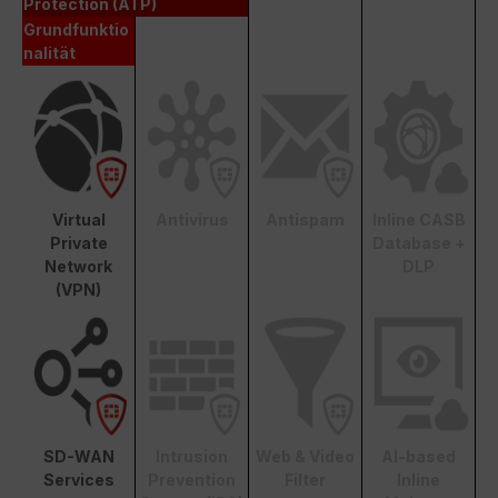
Protection (ATP)
Grundfunktio
nalität
Virtual
Antivirus
Antispam
Inline CASB
Private
Database +
Network
DLP
(VPN)
SD-WAN
Intrusion
Web & Video
AI-based
Services
Prevention
Filter
Inline