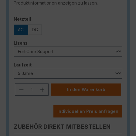
Produktinformationen anzeigen zu lassen.
auswählen
Netzteil
AC
DC
auswählen
Lizenz
auswählen
Laufzeit
Produkt Anzahl: Gib den gewünschten
In den Warenkorb
Individuellen Preis anfragen
ZUBEHÖR DIREKT MITBESTELLEN