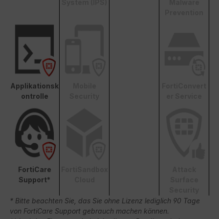
System (IPS)
Malware
Prevention
Applikationsk
Mobile
FortiConvert
ontrolle
Security
er Service
FortiCare
FortiSandbox
Attack
Support*
Cloud
Surface
Security
* Bitte beachten Sie, das Sie ohne Lizenz lediglich 90 Tage
von FortiCare Support gebrauch machen können.