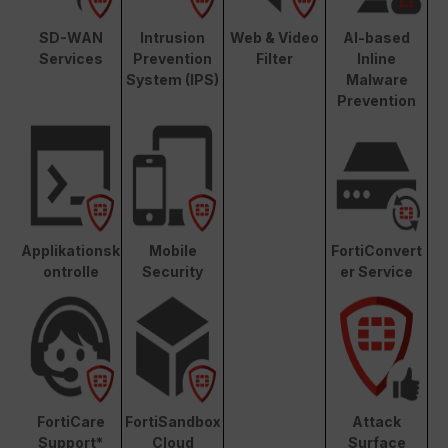
SD-WAN
Intrusion
Web & Video
AI-based
Services
Prevention
Filter
Inline
System (IPS)
Malware
Prevention
Applikationsk
Mobile
FortiConvert
ontrolle
Security
er Service
FortiCare
FortiSandbox
Attack
Support*
Cloud
Surface