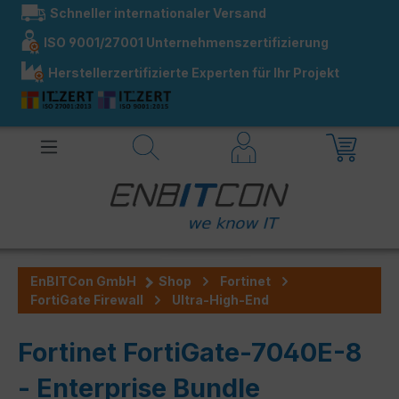
Schneller internationaler Versand
alt springen
ISO 9001/27001 Unternehmenszertifizierung
Herstellerzertifizierte Experten für Ihr Projekt
EnBITCon GmbH
Shop
Fortinet
FortiGate Firewall
Ultra-High-End
Fortinet FortiGate-7040E-8
- Enterprise Bundle