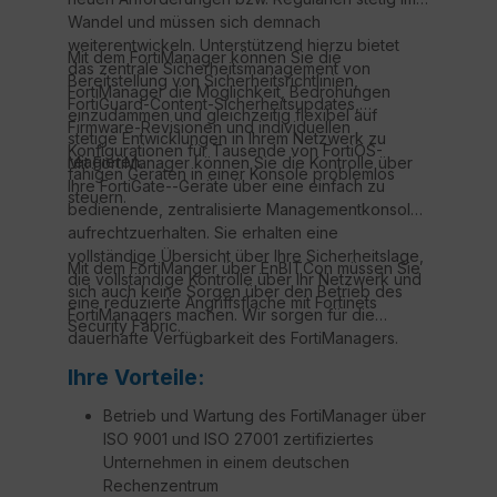
Wandel und müssen sich demnach
weiterentwickeln. Unterstützend hierzu bietet
Mit dem FortiManager können Sie die
das zentrale Sicherheitsmanagement von
Bereitstellung von Sicherheitsrichtlinien,
FortiManager die Möglichkeit, Bedrohungen
FortiGuard-Content-Sicherheitsupdates,
einzudämmen und gleichzeitig flexibel auf
Firmware-Revisionen und individuellen
stetige Entwicklungen in Ihrem Netzwerk zu
Konfigurationen für Tausende von FortiOS-
reagieren.
Mit FortiManager können Sie die Kontrolle über
fähigen Geräten in einer Konsole problemlos
Ihre FortiGate--Geräte über eine einfach zu
steuern.
bedienende, zentralisierte Managementkonsole
aufrechtzuerhalten. Sie erhalten eine
vollständige Übersicht über Ihre Sicherheitslage,
Mit dem FortiManger über EnBITCon müssen Sie
die vollständige Kontrolle über Ihr Netzwerk und
sich auch keine Sorgen über den Betrieb des
eine reduzierte Angriffsfläche mit Fortinets
FortiManagers machen. Wir sorgen für die
Security Fabric.
dauerhafte Verfügbarkeit des FortiManagers.
Ihre Vorteile:
Betrieb und Wartung des FortiManager über
ISO 9001 und ISO 27001 zertifiziertes
Unternehmen in einem deutschen
Rechenzentrum