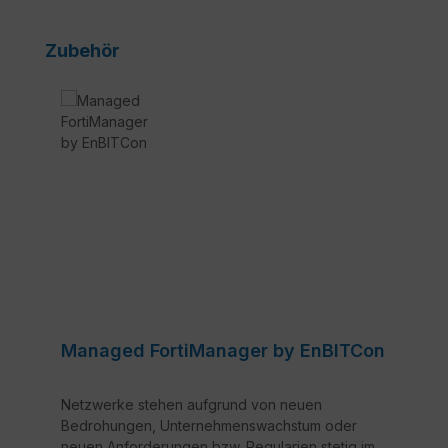
Produktgalerie überspringen
Zubehör
Managed FortiManager by EnBITCon
Netzwerke stehen aufgrund von neuen
Bedrohungen, Unternehmenswachstum oder
neuen Anforderungen bzw. Regularien stetig im