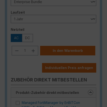
auswählen
Laufzeit
auswählen
Netzteil
AC
DC
Produkt Anzahl: Gib den gewünschten
In den Warenkorb
Individuellen Preis anfragen
ZUBEHÖR DIREKT MITBESTELLEN
Produkt-Zubehör direkt mitbestellen
Managed FortiManager by EnBITCon