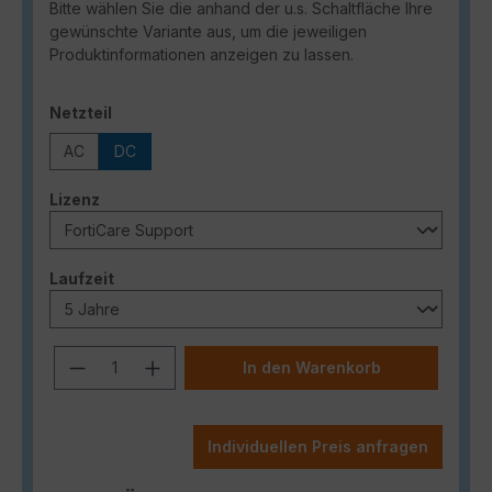
Bitte wählen Sie die anhand der u.s. Schaltfläche Ihre
gewünschte Variante aus, um die jeweiligen
Produktinformationen anzeigen zu lassen.
auswählen
Netzteil
AC
DC
auswählen
Lizenz
auswählen
Laufzeit
Produkt Anzahl: Gib den gewünschten
In den Warenkorb
Individuellen Preis anfragen