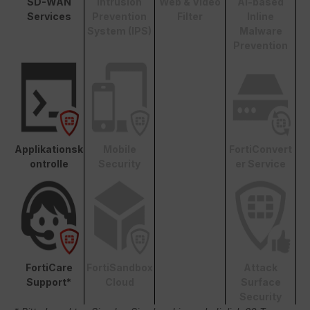
SD-WAN
Intrusion
Web & Video
AI-based
Services
Prevention
Filter
Inline
System (IPS)
Malware
Prevention
Applikationsk
Mobile
FortiConvert
ontrolle
Security
er Service
FortiCare
FortiSandbox
Attack
Support*
Cloud
Surface
Security