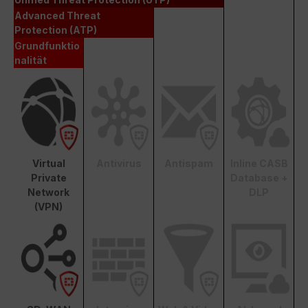
Advanced Threat
Protection (ATP)
Grundfunktio
nalität
Virtual
Antivirus
Antispam
Inline CASB
Private
Database +
Network
DLP
(VPN)