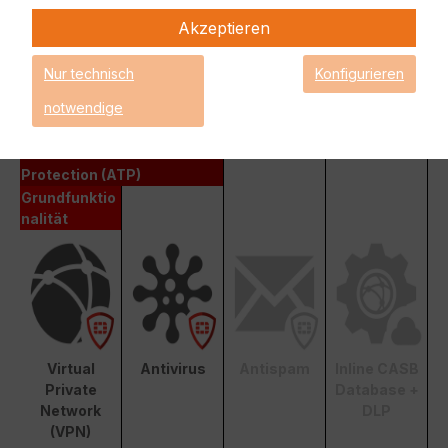
FortiCare 24x7 Support auch Application Control, Intrusion
Prevention System (IPS) und Anti-Virus.
Akzeptieren
Fortinet Advanced Threat Protection (ATP)
Nur technisch
Konfigurieren
notwendige
Enterprise Protection
Unified Threat Protection (UTP)
Advanced Threat
Protection (ATP)
Grundfunktio
nalität
Virtual
Antivirus
Antispam
Inline CASB
Private
Database +
Network
DLP
(VPN)