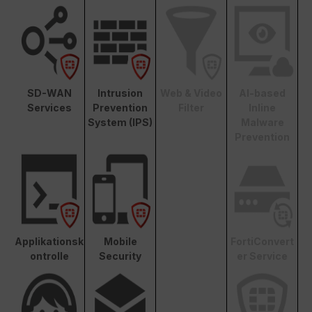
SD-WAN
Intrusion
Web & Video
AI-based
Services
Prevention
Filter
Inline
System (IPS)
Malware
Prevention
Applikationsk
Mobile
FortiConvert
ontrolle
Security
er Service