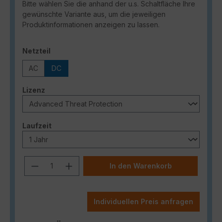
Bitte wählen Sie die anhand der u.s. Schaltfläche Ihre
gewünschte Variante aus, um die jeweiligen
Produktinformationen anzeigen zu lassen.
auswählen
Netzteil
AC
DC
auswählen
Lizenz
auswählen
Laufzeit
Produkt Anzahl: Gib den gewünschten
In den Warenkorb
Individuellen Preis anfragen