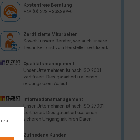
Kostenfreie Beratung
+49 (0) 228 - 338889-0
Zertifizierte Mitarbeiter
Sowohl unsere Berater, wie auch unsere
Techniker sind vom Hersteller zertifiziert.
Qualitätsmanagement
Unser Unternehmen ist nach ISO 9001
zertifiziert. Dies garantiert u.a. einen
reibungslosen Ablauf.
Informationsmanagement
Unser Unternehmen ist nach ISO 27001
zertifiziert. Dies garantiert u.a. einen
sicheren Umgang mit Ihren Daten.
n zu
Zufriedene Kunden