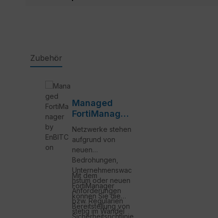
Zubehör
Produktgalerie überspringen
Managed
FortiManager
by EnBITCon
Netzwerke stehen
aufgrund von
neuen
Bedrohungen,
Unternehmenswac
Mit dem
hstum oder neuen
FortiManager
Anforderungen
können Sie die
bzw. Regularien
Bereitstellung von
stetig im Wandel
Sicherheitsrichtlinie