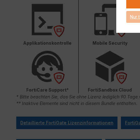
Nur 
Applikationskontrolle
Mobile Security
FortiCare Support*
FortiSandbox Cloud
* Bitte beachten Sie, das Sie ohne Lizenz lediglich 90 Ta
** Inaktive Elemente sind nicht in diesem Bundle enthalten.
Detaillierte FortiGate Lizenzinformationen
FortiG