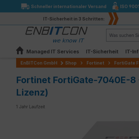
Schneller internationaler Versand
ISO 900
springen
Zur Hauptnavigation springen
IT-Sicherheit in 3 Schritten:
Managed IT Services
IT-Sicherheit
IT-In
EnBITCon GmbH
Shop
Fortinet
FortiGate F
Fortinet FortiGate-7040E-8
Lizenz)
1 Jahr Laufzeit
Bildergalerie überspringen