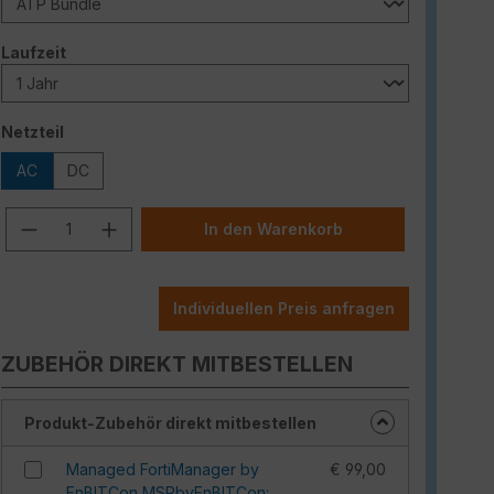
auswählen
Laufzeit
auswählen
Netzteil
AC
DC
Produkt Anzahl: Gib den gewünschten W
In den Warenkorb
Individuellen Preis anfragen
ZUBEHÖR DIREKT MITBESTELLEN
Produkt-Zubehör direkt mitbestellen
Managed FortiManager by
€ 99,00
EnBITCon MSPbyEnBITCon: