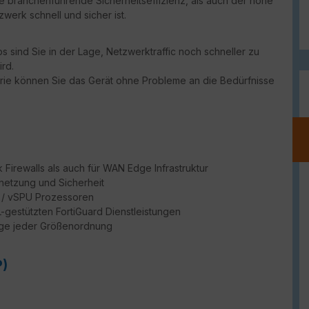
ie branchenführende Sicherheitseffizienz, als auch der hohe
werk schnell und sicher ist.
 sind Sie in der Lage, Netzwerktraffic noch schneller zu
rd.
erie können Sie das Gerät ohne Probleme an die Bedürfnisse
Firewalls als auch für WAN Edge Infrastruktur
netzung und Sicherheit
PU / vSPU Prozessoren
ML-gestützten FortiGuard Dienstleistungen
dge jeder Größenordnung
P)