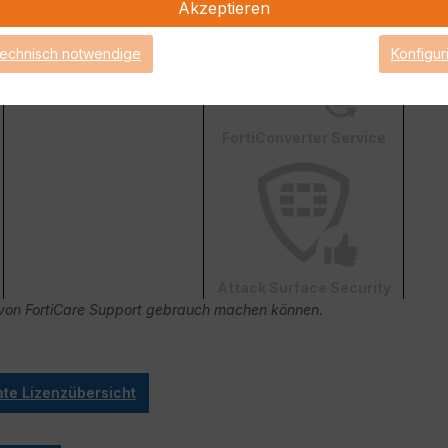
Akzeptieren
technisch notwendige
Konfigur
FortiConverter Service
Attack Surface Security
ge von FortiCare Support gebrauch machen können.
ate Lizenzübersicht