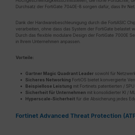
Hochgeschwindigkeitsschnittstellen, die hohe Portdichte, d
Durchsatz der FortiGate 7040E-8 sorgen dafür, dass Ihr Netz
Dank der Hardwarebeschleunigung durch die FortiASIC Chips
verarbeiten, ohne dass das System der FortiGate belastet wi
Durch das flexible modulare Design der FortiGate 7000E S
in Ihrem Unternehmen anpassen.
Vorteile:
Gartner Magic Quadrant Leader
sowohl für Netzwerk 
Sicheres Networking
FortiOS bietet konvergierte Ver
Beispiellose Leistung
mit Fortinets patentierten / S
Sicherheit für Unternehmen
mit konsolidierter KI / 
Hyperscale-Sicherheit
für die Absicherung jedes E
Fortinet Advanced Threat Protection (AT