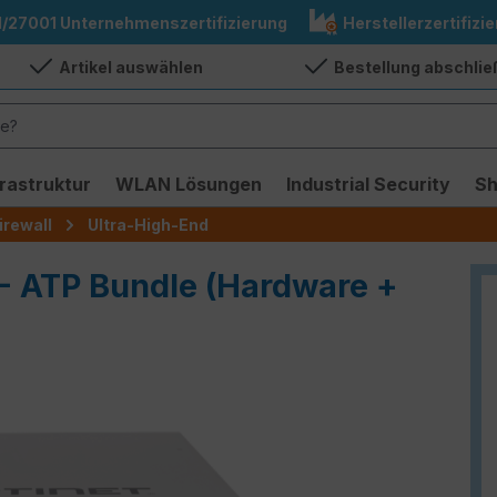
1/27001 Unternehmenszertifizierung
Herstellerzertifizie
Artikel auswählen
Bestellung abschli
frastruktur
WLAN Lösungen
Industrial Security
S
irewall
Ultra-High-End
 - ATP Bundle (Hardware +