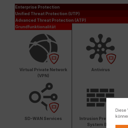
Enterprise Protection
Unified Threat Protection (UTP)
Advanced Threat Protection (ATP)
Grundfunktionalität
Virtual Private Network
Antivirus
(VPN)
Diese 
könne
SD-WAN Services
Intrusion Prevention
System (IPS)