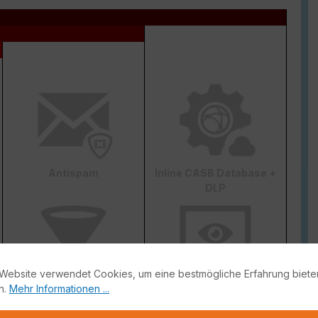
Antispam
Inline CASB Database +
DLP
Website verwendet Cookies, um eine bestmögliche Erfahrung biete
n.
Mehr Informationen ...
Web & Video Filter
AI-based Inline Malware
Prevention