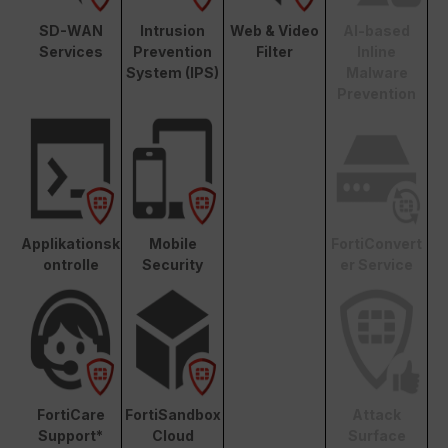
SD-WAN
Intrusion
Web & Video
AI-based
Services
Prevention
Filter
Inline
System (IPS)
Malware
Prevention
Applikationsk
Mobile
FortiConvert
ontrolle
Security
er Service
FortiCare
FortiSandbox
Attack
Support*
Cloud
Surface