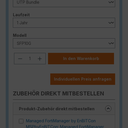
auswählen
Laufzeit
auswählen
Modell
Produkt Anzahl: Gib den gewünschten
In den Warenkorb
Individuellen Preis anfragen
ZUBEHÖR DIREKT MITBESTELLEN
Produkt-Zubehör direkt mitbestellen
Managed FortiManager by EnBITCon
MSPbyEnBITCon: Managed FortiManager