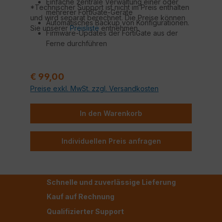
Einfache zentrale Verwaltung einer oder
*Technischer Support ist nicht im Preis enthalten
mehrerer FortiGate-Geräte
und wird separat berechnet. Die Preise können
Automatisches Backup von Konfigurationen.
Sie unserer
Preisliste
entnehmen.
Firmware-Updates der FortiGate aus der
Ferne durchführen
Technischer Support durch Fortinet
zertifizierte Techniker*
Regulärer Preis:
€ 99,00
Preise exkl. MwSt. zzgl. Versandkosten
In den Warenkorb
Individuellen Preis anfragen
Schnelle und zuverlässige Lieferung
Kauf auf Rechnung
Qualifizierter Support