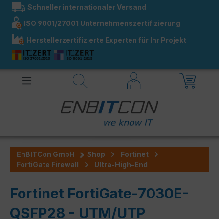
Schneller internationaler Versand
alt springen
ISO 9001/27001 Unternehmenszertifizierung
Herstellerzertifizierte Experten für Ihr Projekt
EnBITCon GmbH
Shop
Fortinet
FortiGate Firewall
Ultra-High-End
Fortinet FortiGate-7030E-
QSFP28 - UTM/UTP