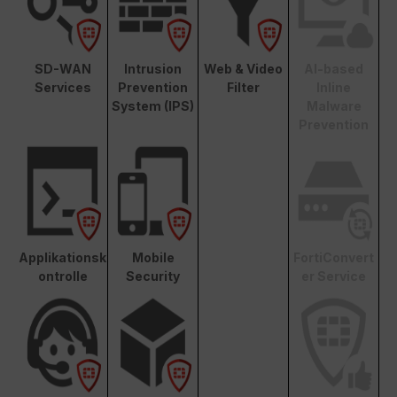
SD-WAN
Intrusion
Web & Video
AI-based
Services
Prevention
Filter
Inline
System (IPS)
Malware
Prevention
Applikationsk
Mobile
FortiConvert
ontrolle
Security
er Service