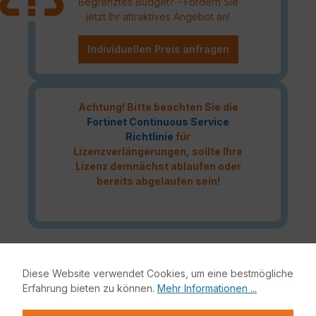
Begrenztes Budget? - Fordern Sie
jetzt Ihr attraktives Angebot an!
Individuellen Preis anfragen
Achtung! Bitte beachten Sie die
Fortinet Continuous Service
Richtlinie
für
Lizenzverlängerungen, sollte Ihre
Lizenz demnächst ablaufen oder
bereits abgelaufen sein!
Das Fortinet Enterprise Protection Lizenzbundle liefert
höchste Netzwerksicherheit für Ihre IT-Infrastruktur.
Diese Website verwendet Cookies, um eine bestmögliche
Bestandteile dieses Bundles sind neben der Fortinet
Erfahrung bieten zu können.
Mehr Informationen ...
Hardware-Appliance auch FortiCare, FortiGuard,
FortiSandbox und Mobile Security.