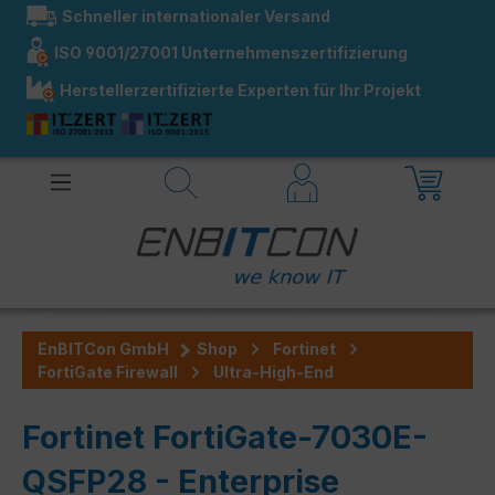
Schneller internationaler Versand
alt springen
ISO 9001/27001 Unternehmenszertifizierung
Herstellerzertifizierte Experten für Ihr Projekt
EnBITCon GmbH
Shop
Fortinet
FortiGate Firewall
Ultra-High-End
Fortinet FortiGate-7030E-
QSFP28 - Enterprise