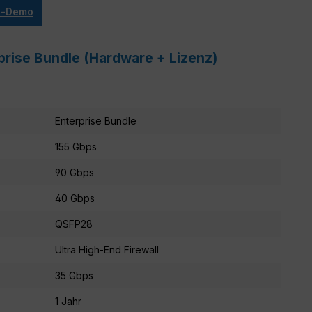
ve-Demo
prise Bundle (Hardware + Lizenz)
Enterprise Bundle
155 Gbps
90 Gbps
40 Gbps
QSFP28
Ultra High-End Firewall
35 Gbps
1 Jahr