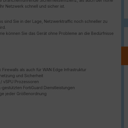
ie branchenführende Sicherheitseffizienz, als auch der hohe
r Netzwerk schnell und sicher ist.
 sind Sie in der Lage, Netzwerktraffic noch schneller zu
rd.
erie können Sie das Gerät ohne Probleme an die Bedürfnisse
Firewalls als auch für WAN Edge Infrastruktur
netzung und Sicherheit
PU / vSPU Prozessoren
ML-gestützten FortiGuard Dienstleistungen
dge jeder Größenordnung