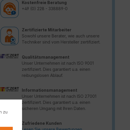
Kostenfreie Beratung
+49 (0) 228 - 338889-0
Zertifizierte Mitarbeiter
Sowohl unsere Berater, wie auch unsere
Techniker sind vom Hersteller zertifiziert.
Qualitätsmanagement
Unser Unternehmen ist nach ISO 9001
zertifiziert. Dies garantiert u.a. einen
reibungslosen Ablauf.
Informationsmanagement
Unser Unternehmen ist nach ISO 27001
zertifiziert. Dies garantiert u.a. einen
sicheren Umgang mit Ihren Daten.
n zu
Zufriedene Kunden
Lesen Sie unsere Bewertungen.