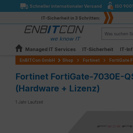
Schneller internationaler Versand
ISO 900
springen
Zur Hauptnavigation springen
IT-Sicherheit in 3 Schritten:
Managed IT Services
IT-Sicherheit
IT-In
EnBITCon GmbH
Shop
Fortinet
FortiGate F
Fortinet FortiGate-7030E-Q
(Hardware + Lizenz)
1 Jahr Laufzeit
Bildergalerie überspringen