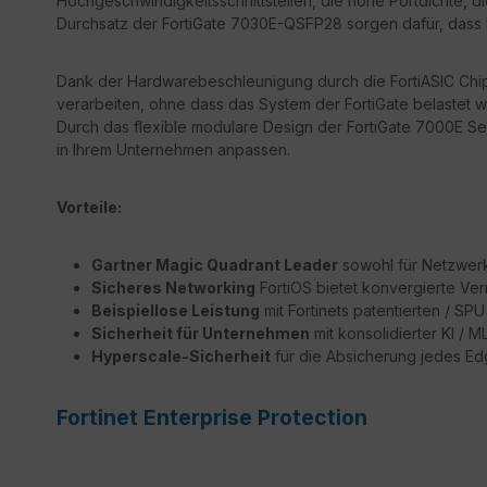
Hochgeschwindigkeitsschnittstellen, die hohe Portdichte, d
Durchsatz der FortiGate 7030E-QSFP28 sorgen dafür, dass Ih
Dank der Hardwarebeschleunigung durch die FortiASIC Chips
verarbeiten, ohne dass das System der FortiGate belastet wi
Durch das flexible modulare Design der FortiGate 7000E S
in Ihrem Unternehmen anpassen.
Vorteile:
Gartner Magic Quadrant Leader
sowohl für Netzwerk 
Sicheres Networking
FortiOS bietet konvergierte Ver
Beispiellose Leistung
mit Fortinets patentierten / S
Sicherheit für Unternehmen
mit konsolidierter KI / 
Hyperscale-Sicherheit
für die Absicherung jedes E
Fortinet Enterprise Protection