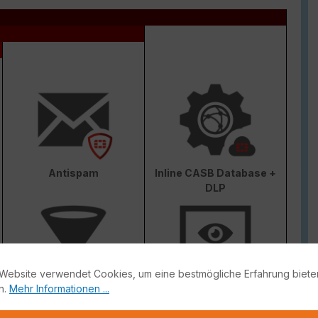
Antispam
Inline CASB Database +
DLP
Website verwendet Cookies, um eine bestmögliche Erfahrung biete
n.
Mehr Informationen ...
Web & Video Filter
AI-based Inline Malware
Prevention