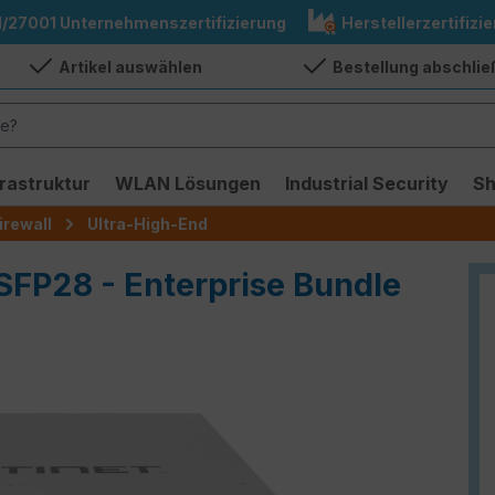
1/27001 Unternehmenszertifizierung
Herstellerzertifizie
Artikel auswählen
Bestellung abschli
frastruktur
WLAN Lösungen
Industrial Security
S
irewall
Ultra-High-End
SFP28 - Enterprise Bundle