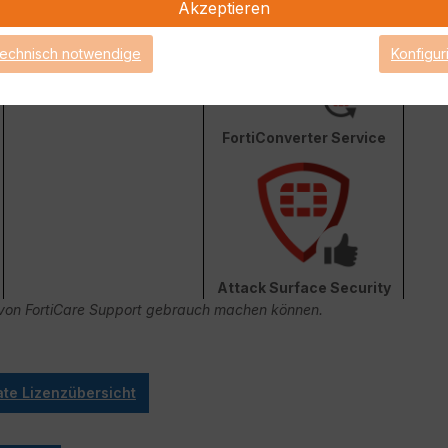
Akzeptieren
technisch notwendige
Konfigur
FortiConverter Service
Attack Surface Security
ge von FortiCare Support gebrauch machen können.
ate Lizenzübersicht