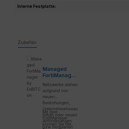
Interne Festplatte:
Zubehör
Produktgalerie überspringen
Managed
FortiManager
by EnBITCon
Netzwerke stehen
aufgrund von
neuen
Bedrohungen,
Unternehmenswac
Mit dem
hstum oder neuen
FortiManager
Anforderungen
können Sie die
bzw. Regularien