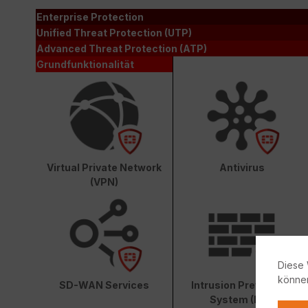
Enterprise Protection
Unified Threat Protection (UTP)
Advanced Threat Protection (ATP)
Grundfunktionalität
Virtual Private Network
Antivirus
(VPN)
Diese 
könne
SD-WAN Services
Intrusion Prevention
System (IPS)