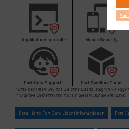
Nur 
Applikationskontrolle
Mobile Security
FortiCare Support*
FortiSandbox Cloud
* Bitte beachten Sie, das Sie ohne Lizenz lediglich 90 Ta
** Inaktive Elemente sind nicht in diesem Bundle enthalten.
Detaillierte FortiGate Lizenzinformationen
FortiG