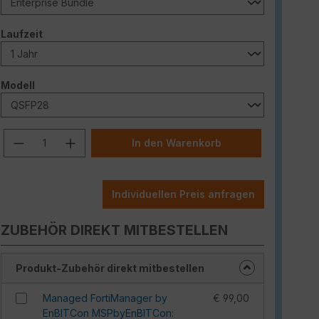
auswählen
Laufzeit
auswählen
Modell
Produkt Anzahl: Gib den gewünschten W
In den Warenkorb
Individuellen Preis anfragen
ZUBEHÖR DIREKT MITBESTELLEN
Produkt-Zubehör direkt mitbestellen
Managed FortiManager by
€ 99,00
EnBITCon MSPbyEnBITCon: