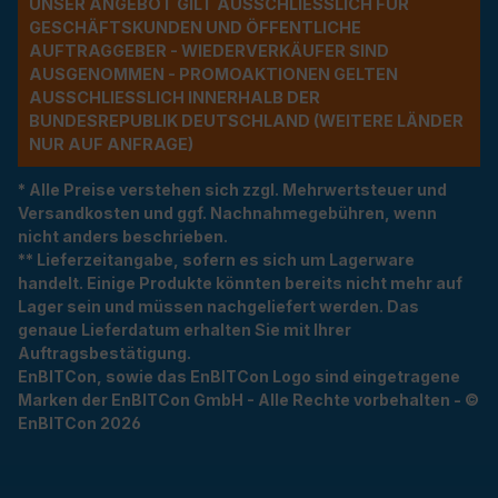
UNSER ANGEBOT GILT AUSSCHLIESSLICH FÜR G
ESCHÄFTSKUNDEN UND ÖFFENTLICHE A
UFTRAGGEBER - WIEDERVERKÄUFER SIND A
USGENOMMEN - PROMOAKTIONEN GELTEN A
USSCHLIESSLICH INNERHALB DER BU
NDESREPUBLIK DEUTSCHLAND (WEITERE LÄNDER NU
R AUF ANFRAGE)
* Alle Preise verstehen sich zzgl. Mehrwertsteuer und
Versandkosten und ggf. Nachnahmegebühren, wenn
nicht anders beschrieben.
** Lieferzeitangabe, sofern es sich um Lagerware
handelt. Einige Produkte könnten bereits nicht mehr auf
Lager sein und müssen nachgeliefert werden. Das
genaue Lieferdatum erhalten Sie mit Ihrer
Auftragsbestätigung.
EnBITCon, sowie das EnBITCon Logo sind eingetragene
Marken der EnBITCon GmbH - Alle Rechte vorbehalten - ©
EnBITCon 2026