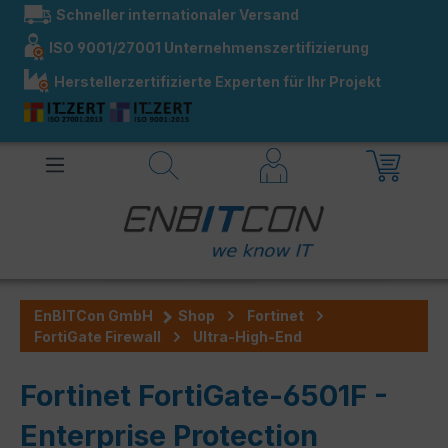
Schneller internationaler Versand
alt springen
ISO 9001/27001 Unternehmenszertifizierung
Herstellerzertifizierte Experten für Ihr Projekt
EnBITCon GmbH
Shop
Fortinet
FortiGate Firewall
Ultra-High-End
Fortinet FortiGate-6501F -
Enterprise Protection