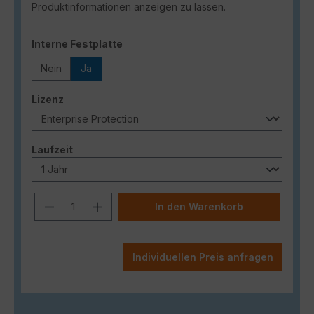
Produktinformationen anzeigen zu lassen.
auswählen
Interne Festplatte
Nein
Ja
auswählen
Lizenz
auswählen
Laufzeit
Produkt Anzahl: Gib den gewünschten
In den Warenkorb
Individuellen Preis anfragen