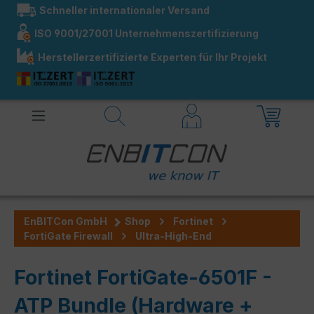
Schneller internationaler Versand
alt springen
ISO 9001/27001 Unternehmenszertifizierung
Herstellerzertifizierte Experten für Ihr Projekt
EnBITCon GmbH
Shop
Fortinet
FortiGate Firewall
Ultra-High-End
Fortinet FortiGate-6501F -
ATP Bundle (Hardware +