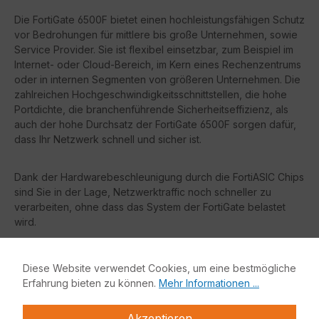
Die FortiGate 6500F bietet einen hochleistungsfähigen Schutz
vor Bedrohungen für mittlere bis große Unternehmen, sowie
Service Provider. Sie ist flexibel einsetzbar, zum Beispiel im
Internet- oder Cloud-Bereich, im Kern eines Rechenzentrums
oder in internen Segmenten von größeren Unternehmen. Die
zahlreichen Hochgeschwindigkeitsschnittstellen, die hohe
Portdichte, die branchenführende Sicherheitseffizienz, als
auch der hohe Durchsatz der FortiGate 6500F sorgen dafür,
dass Ihr Netzwerk schnell und sicher ist.
Dank der Hardwarebeschleunigung durch die FortiASIC Chips
sind Sie in der Lage, Netzwerktraffic noch schneller zu
verarbeiten, ohne dass das System der FortiGate belastet
wird.
Vorteile:
Diese Website verwendet Cookies, um eine bestmögliche
Erfahrung bieten zu können.
Mehr Informationen ...
Gartner Magic Quadrant Leader
sowohl für Netzwerk
Firewalls als auch für WAN Edge Infrastruktur
Akzeptieren