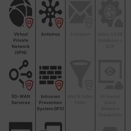
Virtual
Antivirus
Antispam
Inline CASB
Private
Database +
Network
DLP
(VPN)
SD-WAN
Intrusion
Web & Video
AI-based
Services
Prevention
Filter
Inline
System (IPS)
Malware
Prevention