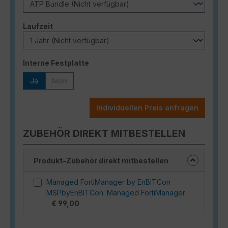
auswählen
Laufzeit
auswählen
Interne Festplatte
Ja
Nein
(Diese Option ist zurzeit nicht verfügbar.)
(Diese Option ist zurzeit nicht verfügbar.)
Individuellen Preis anfragen
ZUBEHÖR DIREKT MITBESTELLEN
Produkt-Zubehör direkt mitbestellen
Managed FortiManager by EnBITCon
MSPbyEnBITCon: Managed FortiManager
€ 99,00