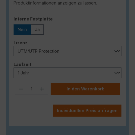
Produktinformationen anzeigen zu lassen.
auswählen
Interne Festplatte
Nein
Ja
auswählen
Lizenz
auswählen
Laufzeit
Produkt Anzahl: Gib den gewünschten
In den Warenkorb
Individuellen Preis anfragen