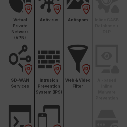
Virtual
Antivirus
Antispam
Inline CASB
Private
Database +
Network
DLP
(VPN)
SD-WAN
Intrusion
Web & Video
AI-based
Services
Prevention
Filter
Inline
System (IPS)
Malware
Prevention