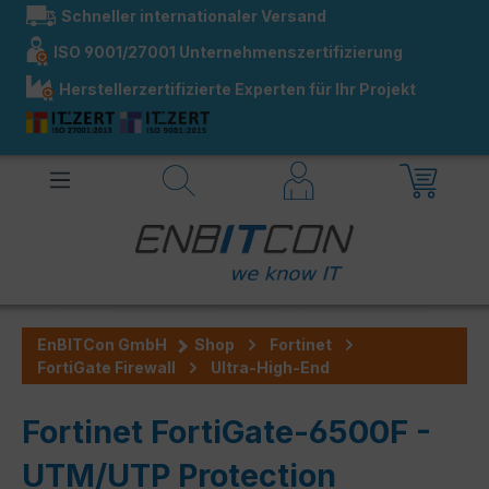
Schneller internationaler Versand
alt springen
ISO 9001/27001 Unternehmenszertifizierung
Herstellerzertifizierte Experten für Ihr Projekt
EnBITCon GmbH
Shop
Fortinet
FortiGate Firewall
Ultra-High-End
Fortinet FortiGate-6500F -
UTM/UTP Protection