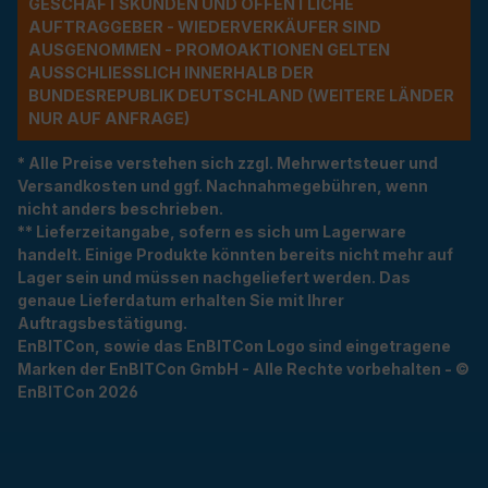
ESCHÄFTSKUNDEN UND ÖFFENTLICHE A
UFTRAGGEBER - WIEDERVERKÄUFER SIND A
USGENOMMEN - PROMOAKTIONEN GELTEN A
USSCHLIESSLICH INNERHALB DER BU
NDESREPUBLIK DEUTSCHLAND (WEITERE LÄNDER NU
R AUF ANFRAGE)
* Alle Preise verstehen sich zzgl. Mehrwertsteuer und
Versandkosten und ggf. Nachnahmegebühren, wenn
nicht anders beschrieben.
** Lieferzeitangabe, sofern es sich um Lagerware
handelt. Einige Produkte könnten bereits nicht mehr auf
Lager sein und müssen nachgeliefert werden. Das
genaue Lieferdatum erhalten Sie mit Ihrer
Auftragsbestätigung.
EnBITCon, sowie das EnBITCon Logo sind eingetragene
Marken der EnBITCon GmbH - Alle Rechte vorbehalten - ©
EnBITCon 2026