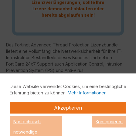
Lizenzverlängerungen, sollte Ihre
Lizenz demnächst ablaufen oder
bereits abgelaufen sein!
Das Fortinet Advanced Thread Protection Lizenzbundle
liefert eine vollumfängliche Netzwerksicherheit für Ihre IT-
Infrastruktur. Bestandteile dieses Bundles sind neben
FortiCare 24x7 Support auch Application Control, Intrusion
Prevention System (IPS) und Anti-Virus.
Fortinet Advanced Threat Protection (ATP)
Diese Website verwendet Cookies, um eine bestmögliche
Erfahrung bieten zu können.
Mehr Informationen ...
Enterprise Protection
Unified Threat Protection (UTP)
Akzeptieren
Advanced Threat
Protection (ATP)
Nur technisch
Konfigurieren
Grundfunktio
nalität
notwendige