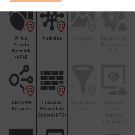
Virtual
Antivirus
Antispam
Inline CASB
Private
Database +
Network
DLP
(VPN)
SD-WAN
Intrusion
Web & Video
AI-based
Services
Prevention
Filter
Inline
System (IPS)
Malware
Prevention