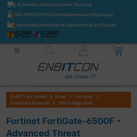
Schneller internationaler Versand
alt springen
ISO 9001/27001 Unternehmenszertifizierung
Herstellerzertifizierte Experten für Ihr Projekt
EnBITCon GmbH
Shop
Fortinet
FortiGate Firewall
Ultra-High-End
Fortinet FortiGate-6500F -
Advanced Threat