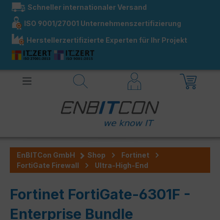
Schneller internationaler Versand
alt springen
ISO 9001/27001 Unternehmenszertifizierung
Herstellerzertifizierte Experten für Ihr Projekt
EnBITCon GmbH
Shop
Fortinet
FortiGate Firewall
Ultra-High-End
Fortinet FortiGate-6301F -
Enterprise Bundle