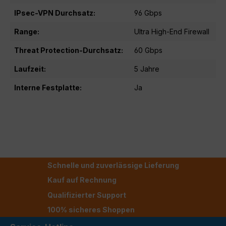
IPsec-VPN Durchsatz:
96 Gbps
Range:
Ultra High-End Firewall
Threat Protection-Durchsatz:
60 Gbps
Laufzeit:
5 Jahre
Interne Festplatte:
Ja
Schnelle und zuverlässige Lieferung
Kauf auf Rechnung
Qualifizierter Support
100% sicheres Shoppen