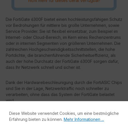
nicht mehr für dieses Gerät verfügbar!
Die FortiGate 6300F bietet einen hochleistungsfähigen Schutz
vor Bedrohungen für mittlere bis große Unternehmen, sowie
Service Provider. Sie ist flexibel einsetzbar, zum Beispiel im
Internet- oder Cloud-Bereich, im Kern eines Rechenzentrums
oder in internen Segmenten von größeren Unternehmen. Die
zahlreichen Hochgeschwindigkeitsschnittstellen, die hohe
Portdichte, die branchenführende Sicherheitseffizienz, als
auch der hohe Durchsatz der FortiGate 6300F sorgen dafür,
dass Ihr Netzwerk schnell und sicher ist.
Dank der Hardwarebeschleunigung durch die FortiASIC Chips
sind Sie in der Lage, Netzwerktraffic noch schneller zu
verarbeiten, ohne dass das System der FortiGate belastet
wird.
Diese Website verwendet Cookies, um eine bestmögliche
Vorteile:
Erfahrung bieten zu können.
Mehr Informationen ...