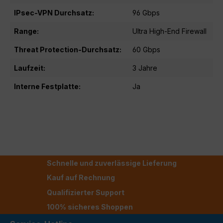
IPsec-VPN Durchsatz:
96 Gbps
Range:
Ultra High-End Firewall
Threat Protection-Durchsatz:
60 Gbps
Laufzeit:
3 Jahre
Interne Festplatte:
Ja
Schnelle und zuverlässige Lieferung
Kauf auf Rechnung
Qualifizierter Support
100% sicheres Shoppen