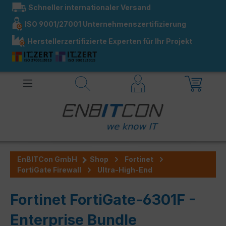
Schneller internationaler Versand
alt springen
ISO 9001/27001 Unternehmenszertifizierung
Herstellerzertifizierte Experten für Ihr Projekt
EnBITCon GmbH
Shop
Fortinet
FortiGate Firewall
Ultra-High-End
Fortinet FortiGate-6301F -
Enterprise Bundle