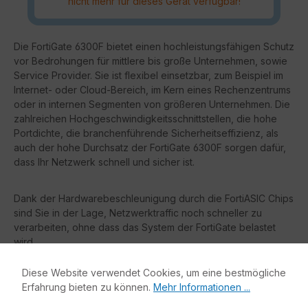
nicht mehr für dieses Gerät verfügbar!
Die FortiGate 6300F bietet einen hochleistungsfähigen Schutz
vor Bedrohungen für mittlere bis große Unternehmen, sowie
Service Provider. Sie ist flexibel einsetzbar, zum Beispiel im
Internet- oder Cloud-Bereich, im Kern eines Rechenzentrums
oder in internen Segmenten von größeren Unternehmen. Die
zahlreichen Hochgeschwindigkeitsschnittstellen, die hohe
Portdichte, die branchenführende Sicherheitseffizienz, als
auch der hohe Durchsatz der FortiGate 6300F sorgen dafür,
dass Ihr Netzwerk schnell und sicher ist.
Dank der Hardwarebeschleunigung durch die FortiASIC Chips
sind Sie in der Lage, Netzwerktraffic noch schneller zu
verarbeiten, ohne dass das System der FortiGate belastet
wird.
Diese Website verwendet Cookies, um eine bestmögliche
Vorteile:
Erfahrung bieten zu können.
Mehr Informationen ...