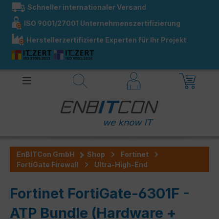
Schneller internationaler Versand
alt springen
ISO 9001/27001 Unternehmenszertifizierung
Herstellerzertifizierte Experten für Ihr Projekt
EnBITCon GmbH
Shop
Fortinet
FortiGate Firewall
Ultra-High-End
Fortinet FortiGate-6301F -
ATP Bundle (Hardware +