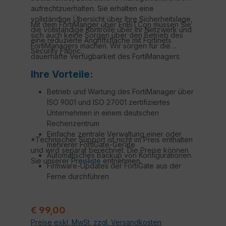
aufrechtzuerhalten. Sie erhalten eine
vollständige Übersicht über Ihre Sicherheitslage,
Mit dem FortiManger über EnBITCon müssen Sie
die vollständige Kontrolle über Ihr Netzwerk und
sich auch keine Sorgen über den Betrieb des
eine reduzierte Angriffsfläche mit Fortinets
FortiManagers machen. Wir sorgen für die
Security Fabric.
dauerhafte Verfügbarkeit des FortiManagers.
Ihre Vorteile:
Betrieb und Wartung des FortiManager über
ISO 9001 und ISO 27001 zertifiziertes
Unternehmen in einem deutschen
Rechenzentrum
Einfache zentrale Verwaltung einer oder
*Technischer Support ist nicht im Preis enthalten
mehrerer FortiGate-Geräte
und wird separat berechnet. Die Preise können
Automatisches Backup von Konfigurationen.
Sie unserer
Preisliste
entnehmen.
Firmware-Updates der FortiGate aus der
Ferne durchführen
Technischer Support durch Fortinet
zertifizierte Techniker*
Regulärer Preis:
€ 99,00
Preise exkl. MwSt. zzgl. Versandkosten