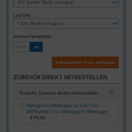
auswählen
Laufzeit
auswählen
Interne Festplatte
Nein
Ja
(Diese Option ist zurzeit nicht verfügbar.)
(Diese Option ist zurzeit nicht verfügbar.)
Individuellen Preis anfragen
ZUBEHÖR DIREKT MITBESTELLEN
Produkt-Zubehör direkt mitbestellen
Managed FortiManager by EnBITCon
MSPbyEnBITCon: Managed FortiManager
€ 99,00