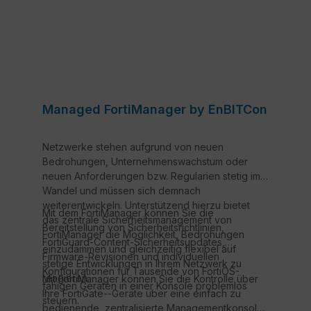
Managed FortiManager by EnBITCon
Netzwerke stehen aufgrund von neuen
Bedrohungen, Unternehmenswachstum oder
neuen Anforderungen bzw. Regularien stetig im
Wandel und müssen sich demnach
weiterentwickeln. Unterstützend hierzu bietet
Mit dem FortiManager können Sie die
das zentrale Sicherheitsmanagement von
Bereitstellung von Sicherheitsrichtlinien,
FortiManager die Möglichkeit, Bedrohungen
FortiGuard-Content-Sicherheitsupdates,
einzudämmen und gleichzeitig flexibel auf
Firmware-Revisionen und individuellen
stetige Entwicklungen in Ihrem Netzwerk zu
Konfigurationen für Tausende von FortiOS-
reagieren.
Mit FortiManager können Sie die Kontrolle über
fähigen Geräten in einer Konsole problemlos
Ihre FortiGate--Geräte über eine einfach zu
steuern.
bedienende, zentralisierte Managementkonsole