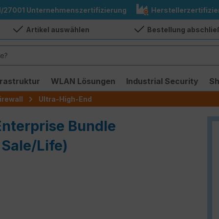
1/27001 Unternehmenszertifizierung
Herstellerzertifizie
Artikel auswählen
Bestellung abschli
frastruktur
WLAN Lösungen
Industrial Security
S
irewall
Ultra-High-End
Enterprise Bundle
Sale/Life)