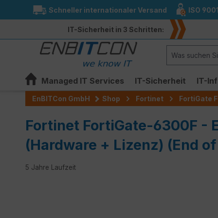
Schneller internationaler Versand
ISO 900
springen
Zur Hauptnavigation springen
IT-Sicherheit in 3 Schritten:
Managed IT Services
IT-Sicherheit
IT-In
EnBITCon GmbH
Shop
Fortinet
FortiGate F
Fortinet FortiGate-6300F - 
(Hardware + Lizenz) (End of 
5 Jahre Laufzeit
Bildergalerie überspringen