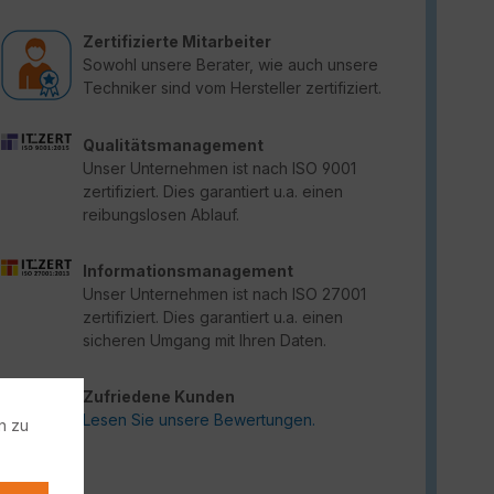
Zertifizierte Mitarbeiter
Sowohl unsere Berater, wie auch unsere
Techniker sind vom Hersteller zertifiziert.
Qualitätsmanagement
Unser Unternehmen ist nach ISO 9001
zertifiziert. Dies garantiert u.a. einen
reibungslosen Ablauf.
Informationsmanagement
Unser Unternehmen ist nach ISO 27001
zertifiziert. Dies garantiert u.a. einen
sicheren Umgang mit Ihren Daten.
Zufriedene Kunden
Lesen Sie unsere Bewertungen.
n zu