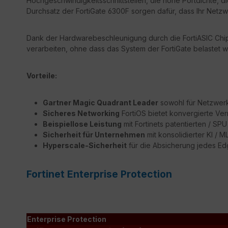
Hochgeschwindigkeitsschnittstellen, die hohe Portdichte, d
Durchsatz der FortiGate 6300F sorgen dafür, dass Ihr Netzwe
Dank der Hardwarebeschleunigung durch die FortiASIC Chips
verarbeiten, ohne dass das System der FortiGate belastet wi
Vorteile:
Gartner Magic Quadrant Leader
sowohl für Netzwerk 
Sicheres Networking
FortiOS bietet konvergierte Ver
Beispiellose Leistung
mit Fortinets patentierten / S
Sicherheit für Unternehmen
mit konsolidierter KI / 
Hyperscale-Sicherheit
für die Absicherung jedes E
Fortinet Enterprise Protection
Enterprise Protection