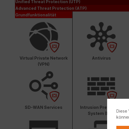
Unified Threat Protection (UTP)
Advanced Threat Protection (ATP)
Grundfunktionalität
Virtual Private Network
Antivirus
(VPN)
SD-WAN Services
Intrusion Prevention
Diese 
System (IPS)
könne