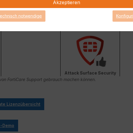
Akzeptieren
technisch notwendige
Konfigur
FortiConverter Service
Attack Surface Security
ge von FortiCare Support gebrauch machen können.
ate Lizenzübersicht
ve-Demo