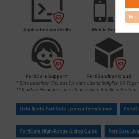
Nur 
Applikationskontrolle
Mobile Security
FortiCare Support*
FortiSandbox Cloud
* Bitte beachten Sie, das Sie ohne Lizenz lediglich 90 Ta
** Inaktive Elemente sind nicht in diesem Bundle enthalten.
Detaillierte FortiGate Lizenzinformationen
FortiG
FortiGate High-Range Sizing Guide
FortiGate Li