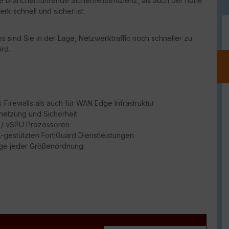
ie branchenführende Sicherheitseffizienz, als auch der hohe
rk schnell und sicher ist.
 sind Sie in der Lage, Netzwerktraffic noch schneller zu
rd.
Firewalls als auch für WAN Edge Infrastruktur
netzung und Sicherheit
PU / vSPU Prozessoren
ML-gestützten FortiGuard Dienstleistungen
dge jeder Größenordnung