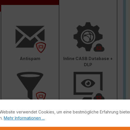
Antispam
Inline CASB Database +
DLP
Web & Video Filter
AI-based Inline Malware
Website verwendet Cookies, um eine bestmögliche Erfahrung biete
Prevention
n.
Mehr Informationen ...