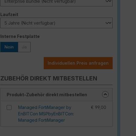
auswählen
Laufzeit
auswählen
Interne Festplatte
Nein
Ja
(Diese Option ist zurzeit nicht verfügbar.)
(Diese Option ist zurzeit nicht verfügbar.)
Individuellen Preis anfragen
ZUBEHÖR DIREKT MITBESTELLEN
Produkt-Zubehör direkt mitbestellen
Managed FortiManager by
€ 99,00
EnBITCon MSPbyEnBITCon:
Managed FortiManager