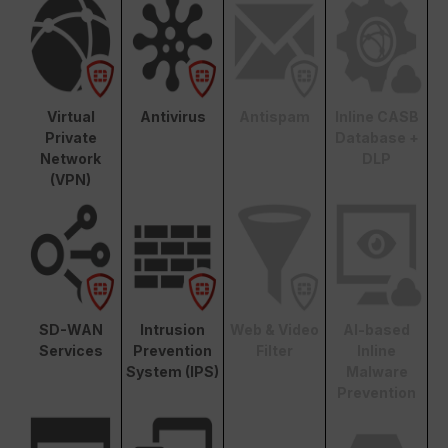
Virtual
Antivirus
Antispam
Inline CASB
Private
Database +
Network
DLP
(VPN)
SD-WAN
Intrusion
Web & Video
AI-based
Services
Prevention
Filter
Inline
System (IPS)
Malware
Prevention