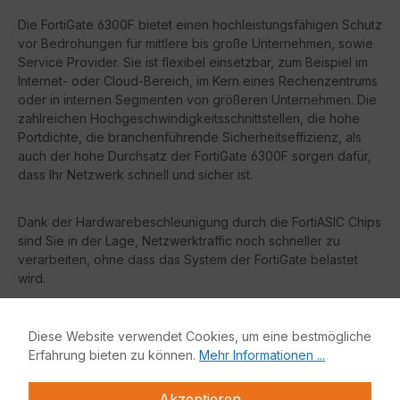
Die FortiGate 6300F bietet einen hochleistungsfähigen Schutz
vor Bedrohungen für mittlere bis große Unternehmen, sowie
Service Provider. Sie ist flexibel einsetzbar, zum Beispiel im
Internet- oder Cloud-Bereich, im Kern eines Rechenzentrums
oder in internen Segmenten von größeren Unternehmen. Die
zahlreichen Hochgeschwindigkeitsschnittstellen, die hohe
Portdichte, die branchenführende Sicherheitseffizienz, als
auch der hohe Durchsatz der FortiGate 6300F sorgen dafür,
dass Ihr Netzwerk schnell und sicher ist.
Dank der Hardwarebeschleunigung durch die FortiASIC Chips
sind Sie in der Lage, Netzwerktraffic noch schneller zu
verarbeiten, ohne dass das System der FortiGate belastet
wird.
Vorteile:
Diese Website verwendet Cookies, um eine bestmögliche
Erfahrung bieten zu können.
Mehr Informationen ...
Gartner Magic Quadrant Leader
sowohl für Netzwerk
Firewalls als auch für WAN Edge Infrastruktur
Akzeptieren