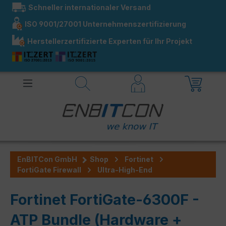
Schneller internationaler Versand
alt springen
ISO 9001/27001 Unternehmenszertifizierung
Herstellerzertifizierte Experten für Ihr Projekt
EnBITCon GmbH
Shop
Fortinet
FortiGate Firewall
Ultra-High-End
Fortinet FortiGate-6300F -
ATP Bundle (Hardware +