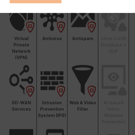
Virtual
Antivirus
Antispam
Inline CASB
Private
Database +
Network
DLP
(VPN)
SD-WAN
Intrusion
Web & Video
AI-based
Services
Prevention
Filter
Inline
System (IPS)
Malware
Prevention