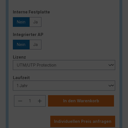
auswählen
Interne Festplatte
Nein
Ja
auswählen
Integrierter AP
Nein
Ja
auswählen
Lizenz
auswählen
Laufzeit
Produkt Anzahl: Gib den gewünschten
In den Warenkorb
Individuellen Preis anfragen