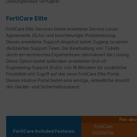
Leistungsklasse verfügbar.
FortiCare Elite
FortiCare
Elite Services bietet erweiterte Service-Level-
Agreements (
SLAs
) und beschleunigte Problemlösung.
Dieses erweiterte Support-Angebot bietet Zugang zu einem
dedizierten Support-Team. Die Bearbeitung von Tickets
durch ein technisches Expertenteam rationalisiert die Lösung.
Diese Option bietet außerdem erweiterter
End-of-
Engineering-Support
(
EoEs
) von 18 Monaten für zusätzliche
Flexibilität und Zugriff auf das neue
FortiCare
Elite Portal.
Dieses intuitive Portal bietet eine einzige, einheitliche Ansicht
des Geräte- und Sicherheitszustand.
Per-dev
FortiCare
FortiCare Included Features
ESSENTIAL