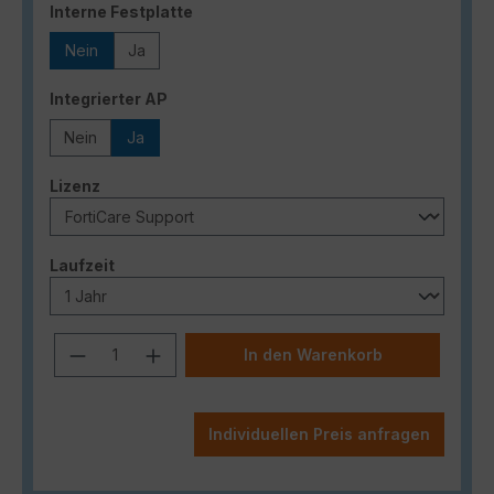
auswählen
Interne Festplatte
Nein
Ja
auswählen
Integrierter AP
Nein
Ja
auswählen
Lizenz
auswählen
Laufzeit
Produkt Anzahl: Gib den gewünschten
In den Warenkorb
Individuellen Preis anfragen