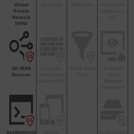
Virtual
Antivirus
Antispam
Inline CASB
Private
Database +
Network
DLP
(VPN)
SD-WAN
Intrusion
Web & Video
AI-based
Services
Prevention
Filter
Inline
System (IPS)
Malware
Prevention
Applikationsk
Mobile
FortiConvert