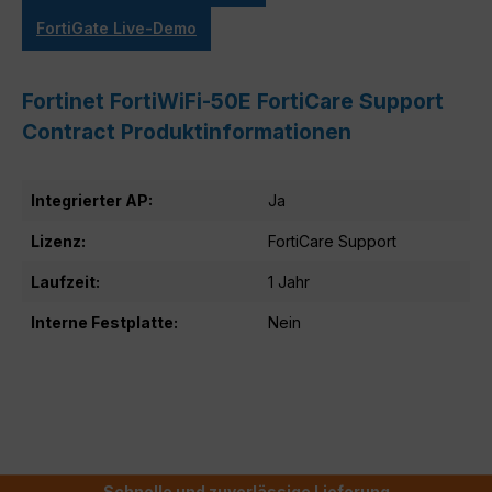
FortiGate Live-Demo
Fortinet FortiWiFi-50E FortiCare Support
Contract Produktinformationen
Integrierter AP:
Ja
Lizenz:
FortiCare Support
Laufzeit:
1 Jahr
Interne Festplatte:
Nein
Schnelle und zuverlässige Lieferung