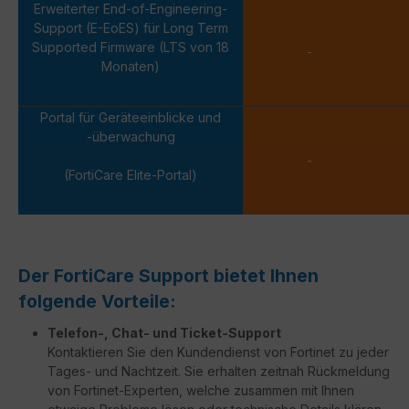
Erweiterter End-of-Engineering-
Support (E-EoES) für Long Term
Supported Firmware (LTS von 18
-
Monaten)
Portal für Geräteeinblicke und
-überwachung
-
(FortiCare Elite-Portal)
Der FortiCare Support bietet Ihnen
folgende Vorteile:
Telefon-, Chat- und Ticket-Support
Kontaktieren Sie den Kundendienst von Fortinet zu jeder
Tages- und Nachtzeit. Sie erhalten zeitnah Rückmeldung
von Fortinet-Experten, welche zusammen mit Ihnen