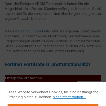
Dank der Fortigate VDOM Funktionalität haben Sie die
Möglichkeit, Ihre Firewall Mandantenfähig zu betreiben. Somit
lassen sich für die verschiedensten Abteilungen sehr granular
eigene Firewalls betreiben.
Mit dem
Fortinet Support
(als FortiCare in jedem Lizenzbundle
enthalten), erhalten Sie die Möglichkeit, bei Problemen oder
Fragestellungen direkt mit dem Hersteller in Kontakt zu treten.
Diese Supportlizenz ist unter anderem auch für das Beziehen
und Downloaden von Firmwareupdates notwendig.
Fortinet FortiGate Grundfunktionalität
Enterprise Protection
Unified Threat Protection (UTP)
Advanced Threat
Diese Website verwendet Cookies, um eine bestmögliche
Protection (ATP)
Erfahrung bieten zu können.
Mehr Informationen ...
Grundfunktio
nalität