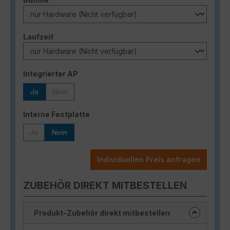
auswählen
Laufzeit
auswählen
Integrierter AP
Ja
Nein
(Diese Option ist zurzeit nicht verfügbar.)
(Diese Option ist zurzeit nicht verfügbar.)
auswählen
Interne Festplatte
Ja
Nein
(Diese Option ist zurzeit nicht verfügbar.)
(Diese Option ist zurzeit nicht verfügbar.)
Individuellen Preis anfragen
ZUBEHÖR DIREKT MITBESTELLEN
Produkt-Zubehör direkt mitbestellen