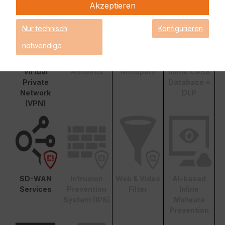
Akzeptieren
Nur technisch
Konfigurieren
notwendige
Virtual
Antivirus
Antispam
Inline CASB
Private
Database +
Network
DLP
(VPN)
SD-WAN
Intrusion
Web & Video
AI-based
Services
Prevention
Filter
Inline
System (IPS)
Malware
Prevention