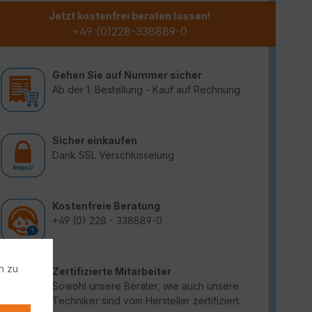
Jetzt kostenfrei beraten lassen!
+49 (0)228-338889-0
Gehen Sie auf Nummer sicher
Ab der 1. Bestellung - Kauf auf Rechnung
Sicher einkaufen
Dank SSL Verschlüsselung
Kostenfreie Beratung
+49 (0) 228 - 338889-0
n zu
Zertifizierte Mitarbeiter
Sowohl unsere Berater, wie auch unsere
Techniker sind vom Hersteller zertifiziert.