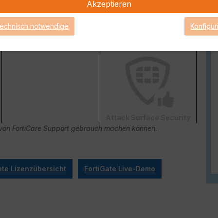
Akzeptieren
technisch notwendige
Konfigur
FortiConverter Service
Attack Surface Security
ge von FortiCare Support gebrauch machen können.
ate Lizenzübersicht
FortiGate Live-Demo