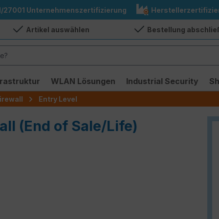
1/27001 Unternehmenszertifizierung
Herstellerzertifizie
Artikel auswählen
Bestellung abschli
frastruktur
WLAN Lösungen
Industrial Security
S
irewall
Entry Level
ll (End of Sale/Life)