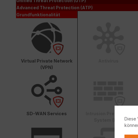
Unified Threat Protection (UTP)
Advanced Threat Protection (ATP)
Grundfunktionalität
Virtual Private Network
Antivirus
(VPN)
SD-WAN Services
Intrusion Prevention
Diese 
System (IPS)
könne