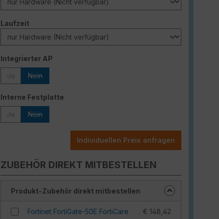
auswählen
Laufzeit
auswählen
Integrierter AP
Ja
Nein
(Diese Option ist zurzeit nicht verfügbar.)
(Diese Option ist zurzeit nicht verfügbar.)
auswählen
Interne Festplatte
Ja
Nein
(Diese Option ist zurzeit nicht verfügbar.)
(Diese Option ist zurzeit nicht verfügbar.)
Individuellen Preis anfragen
ZUBEHÖR DIREKT MITBESTELLEN
Produkt-Zubehör direkt mitbestellen
Fortinet FortiGate-50E FortiCare
€ 148,42