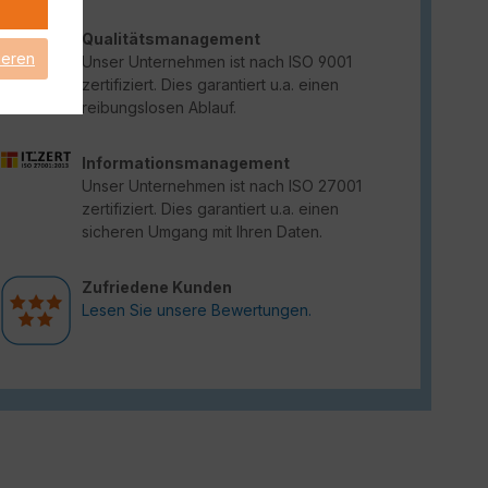
Qualitätsmanagement
ieren
Unser Unternehmen ist nach ISO 9001
zertifiziert. Dies garantiert u.a. einen
reibungslosen Ablauf.
Informationsmanagement
Unser Unternehmen ist nach ISO 27001
zertifiziert. Dies garantiert u.a. einen
sicheren Umgang mit Ihren Daten.
Zufriedene Kunden
Lesen Sie unsere Bewertungen.