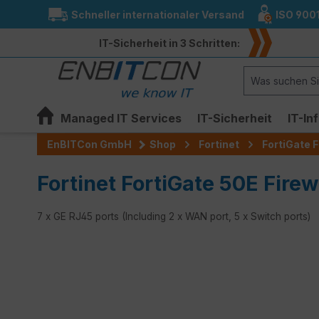
Schneller internationaler Versand
ISO 900
springen
Zur Hauptnavigation springen
IT-Sicherheit in 3 Schritten:
Managed IT Services
IT-Sicherheit
IT-In
EnBITCon GmbH
Shop
Fortinet
FortiGate F
Fortinet FortiGate 50E Firewa
7 x GE RJ45 ports (Including 2 x WAN port, 5 x Switch ports)
Bildergalerie überspringen