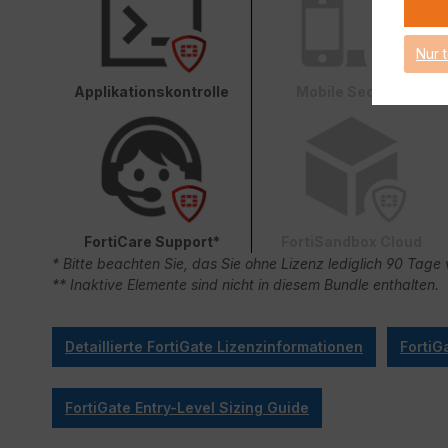
Nur 
Applikationskontrolle
Mobile Security
FortiCare Support*
FortiSandbox Cloud
* Bitte beachten Sie, das Sie ohne Lizenz lediglich 90 Ta
** Inaktive Elemente sind nicht in diesem Bundle enthalten.
Detaillierte FortiGate Lizenzinformationen
FortiG
FortiGate Entry-Level Sizing Guide