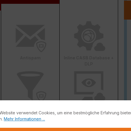
Antispam
Inline CASB Database +
DLP
Web & Video Filter
AI-based Inline Malware
Website verwendet Cookies, um eine bestmögliche Erfahrung biete
Prevention
n.
Mehr Informationen ...