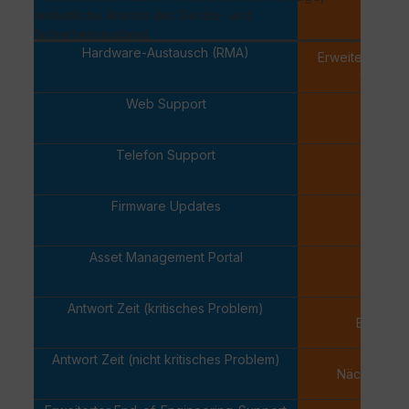
einheitliche Ansicht des Geräte- und
Sicherheitszustand.
Hardware-Austausch (RMA)
Erweiterter Er
verfügb
Web Support
✓
Telefon Support
✓
Firmware Updates
✓
Asset Management Portal
✓
Antwort Zeit (kritisches Problem)
Eine Stu
Antwort Zeit (nicht kritisches Problem)
Nächsten W