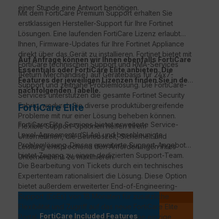
einer Stunde eine Antwort benötigen.
Mit dem FortiCare Premium Support erhalten Sie
erstklassigen Hersteller-Support für Ihre Fortinet
Lösungen. Eine laufenden FortiCare Lizenz erlaubt
Ihnen, Firmware-Updates für Ihre Fortinet Appliance
direkt über das Gerät zu installieren. Fortinet bietet mit
Auf Anfrage können wir Ihnen ebenfalls FortiCare
FortiCare technischen Support und RMA-Services
Essentials oder FortiCare Elite anbieten. Die
(Return Merchandise) auf Gerätebasis für 24x7-
Features der jeweiligen Lizenzen finden Sie in der
Support und zeitnahe Problemlösung. Die FortiCare-
nachfolgenden Tabelle.
Services unterstützen die gesamte Fortinet Security
Fabric, wodurch Sie diverse produktübergreifende
FortiCare Elite
Probleme mit nur einer Lösung beheben können.
FortiCare
Elite Services bietet erweiterte Service-
Flexible Support-Optionen helfen Ihrem
Level-Agreements (
SLAs
) und beschleunigte
Unternehmen, die Betriebszeit, Sicherheit und
Problemlösung. Dieses erweiterte Support-Angebot
Leistung entsprechend den Anforderungen Ihres
bietet Zugang zu einem dedizierten Support-Team.
Unternehmens zu maximieren.
Die Bearbeitung von Tickets durch ein technisches
Expertenteam rationalisiert die Lösung. Diese Option
bietet außerdem erweiterter
End-of-Engineering-
Support
(
EoEs
) von 18 Monaten für zusätzliche
Pe
Flexibilität und Zugriff auf das neue
FortiCare
Elite
FortiCa
FortiCare Included Features
Portal. Dieses intuitive Portal bietet eine einzige,
PREMI