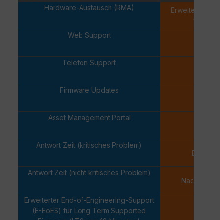
Hardware-Austausch (RMA)
Erweiterter Er
verfügb
Web Support
✓
Telefon Support
✓
Firmware Updates
✓
Asset Management Portal
✓
Antwort Zeit (kritisches Problem)
Eine Stu
Antwort Zeit (nicht kritisches Problem)
Nächsten W
Erweiterter End-of-Engineering-Support
(E-EoES) für Long Term Supported
-