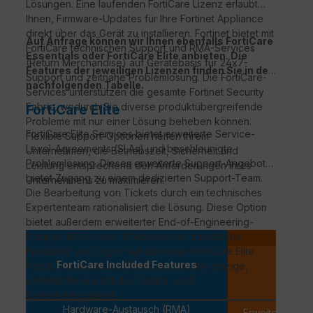
Lösungen. Eine laufenden FortiCare Lizenz erlaubt
Ihnen, Firmware-Updates für Ihre Fortinet Appliance
direkt über das Gerät zu installieren. Fortinet bietet mit
Auf Anfrage können wir Ihnen ebenfalls FortiCare
FortiCare technischen Support und RMA-Services
Essentials oder FortiCare Elite anbieten. Die
(Return Merchandise) auf Gerätebasis für 24x7-
Features der jeweiligen Lizenzen finden Sie in der
Support und zeitnahe Problemlösung. Die FortiCare-
nachfolgenden Tabelle.
Services unterstützen die gesamte Fortinet Security
Fabric, wodurch Sie diverse produktübergreifende
FortiCare Elite
Probleme mit nur einer Lösung beheben können.
FortiCare
Elite Services bietet erweiterte Service-
Flexible Support-Optionen helfen Ihrem
Level-Agreements (
SLAs
) und beschleunigte
Unternehmen, die Betriebszeit, Sicherheit und
Problemlösung. Dieses erweiterte Support-Angebot
Leistung entsprechend den Anforderungen Ihres
bietet Zugang zu einem dedizierten Support-Team.
Unternehmens zu maximieren.
Die Bearbeitung von Tickets durch ein technisches
Expertenteam rationalisiert die Lösung. Diese Option
bietet außerdem erweiterter
End-of-Engineering-
Support
(
EoEs
) von 18 Monaten für zusätzliche
Pe
Flexibilität und Zugriff auf das neue
FortiCare
Elite
FortiCa
FortiCare Included Features
Portal. Dieses intuitive Portal bietet eine einzige,
PREMI
einheitliche Ansicht des Geräte- und
Sicherheitszustand.
Hardware-Austausch (RMA)
Erweiterter Er