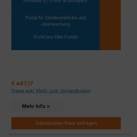
Firmware (LTS von 18 Monaten)
Portal für Geräteeinblicke und
-überwachung
-
(FortiCare Elite-Portal)
Regulärer Preis:
€ 487,17
Preise exkl. MwSt. zzgl. Versandkosten
Mehr Info
Individuellen Preis anfragen