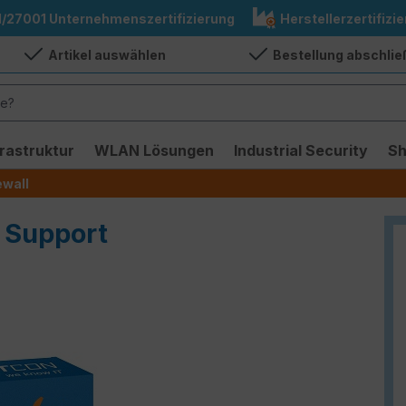
1/27001 Unternehmenszertifizierung
Herstellerzertifizie
Artikel auswählen
Bestellung abschli
frastruktur
WLAN Lösungen
Industrial Security
S
ewall
 Support