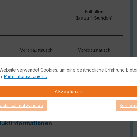
Enthalten
(bis zu 4 Stunden)
Vorabaustausch
Vorabaustausch
Website verwendet Cookies, um eine bestmögliche Erfahrung biete
Optional (Aufpreis)
Optional (Aufpreis)
n.
Mehr Informationen ...
Akzeptieren
Enthalten
technisch notwendige
Konfigur
uktinformationen