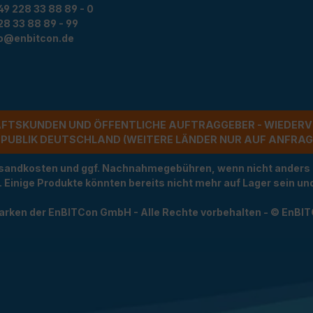
49 228 33 88 89 - 0
28 33 88 89 - 99
fo@enbitcon.de
ÄFTSKUNDEN UND ÖFFENTLICHE AUFTRAGGEBER - WIEDERV
UBLIK DEUTSCHLAND (WEITERE LÄNDER NUR AUF ANFRAGE)
Versandkosten und ggf. Nachnahmegebühren, wenn nicht anders
t. Einige Produkte könnten bereits nicht mehr auf Lager sein 
arken der EnBITCon GmbH - Alle Rechte vorbehalten - © EnBI