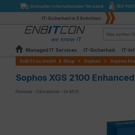
Schneller internationaler Versand
ISO 900
springen
Zur Hauptnavigation springen
IT-Sicherheit in 3 Schritten:
Managed IT Services
IT-Sicherheit
IT-In
EnBITCon GmbH
Shop
Sophos
Sophos Fir
Sophos XGS 2100 Enhanced
Renewal - Educational - 24 MOS
Bildergalerie überspringen