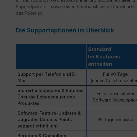
Mit dem Sophos XG und XGS Enhanced Support erhalten Sie
Supportpaketes, sowie einen Vorabaustausch. Der inkludie
das Paket ab.
Die Supportoptionen im Überblick
Standard
Im Kaufpreis
enthalten
Support per Telefon und E-
Für 90 Tage
Mail
(nur zu Geschäftszeite
Sicherheitsupdates & Patches
Enthalten in aktiver
Über die Lebensdauer des
Software-Subscriptio
Produktes
Software-Feature-Updates &
Upgrades (Access Points
90 Tage inklusive
separat erhältlich)
Beratung & Consulting