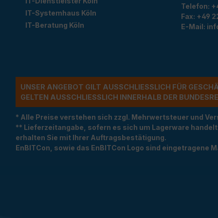
IT-Dienstleister Köln
Telefon:
+
IT-Systemhaus Köln
Fax:
+49 2
IT-Beratung Köln
E-Mail:
in
UNSER ANGEBOT GILT AUSSCHLIESSLICH FÜR GESCH
ELTEN AUSSCHLIESSLICH INNERHALB DER BUNDESREP
* Alle Preise verstehen sich zzgl. Mehrwertsteuer und 
** Lieferzeitangabe, sofern es sich um Lagerware handel
erhalten Sie mit Ihrer Auftragsbestätigung.
EnBITCon, sowie das EnBITCon Logo sind eingetragene M