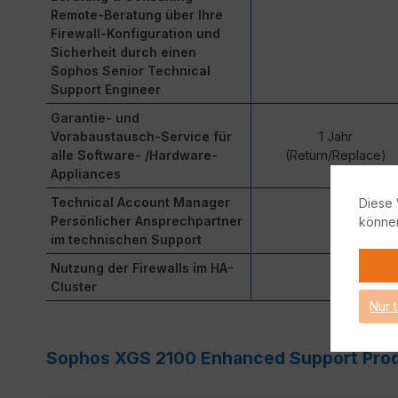
Remote-Beratung über Ihre
Firewall-Konfiguration und
Sicherheit durch einen
Sophos Senior Technical
Support Engineer
Garantie- und
Vorabaustausch-Service für
1 Jahr
alle Software- /Hardware-
(Return/Replace)
Appliances
Technical Account Manager
Diese 
Persönlicher Ansprechpartner
könne
im technischen Support
Nutzung der Firewalls im HA-
Cluster
Nur 
Sophos XGS 2100 Enhanced Support Prod