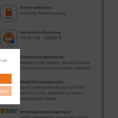
Sicher einkaufen
Dank SSL Verschlüsselung
Kostenfreie Beratung
+49 (0) 228 - 338889-0
Zertifizierte Mitarbeiter
n zu
Sowohl unsere Berater, wie auch unsere
Techniker sind vom Hersteller zertifiziert.
Qualitätsmanagement
Unser Unternehmen ist nach ISO 9001
ieren
zertifiziert. Dies garantiert u.a. einen
reibungslosen Ablauf.
Informationsmanagement
Unser Unternehmen ist nach ISO 27001