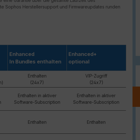
 eine Garantie über die gesamte Laufzeit des
rte Sophos Herstellersupport und Firmwareupdates runden
Enhanced
Enhanced+
In Bundles enthalten
optional
Enthalten
VIP-Zugriff
n)
(24x7)
(24x7)
Enthalten in aktiver
Enthalten in aktiver
n
Software-Subscription
Software-Subscription
Enthalten
Enthalten