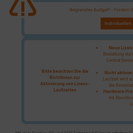
Begrenztes Budget? - Fordern Sie
Individuellen
Neue Lizen
Bestellung durc
Central Berei
Bitte beachten Sie die
Nicht aktivie
Richtlinien zur
Laufzeit wird 
Aktivierung von Lizenz-
die Bestell
Laufzeiten
Hardware Pro
mit Abschlu
L