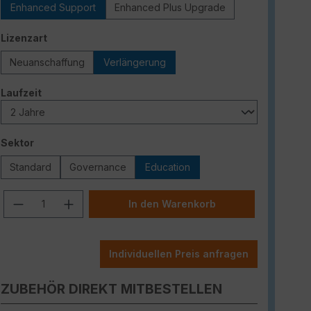
Enhanced Support
Enhanced Plus Upgrade
auswählen
Lizenzart
Neuanschaffung
Verlängerung
auswählen
Laufzeit
auswählen
Sektor
Standard
Governance
Education
Produkt Anzahl: Gib den gewünschten W
In den Warenkorb
Individuellen Preis anfragen
ZUBEHÖR DIREKT MITBESTELLEN