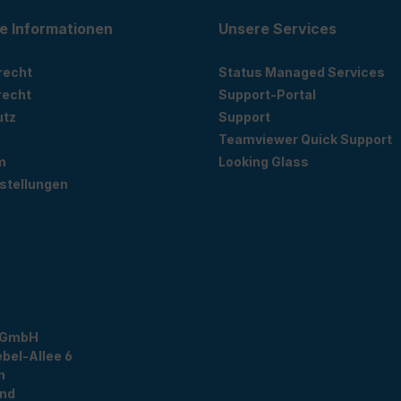
e Informationen
Unsere Services
recht
Status Managed Services
recht
Support-Portal
utz
Support
Teamviewer Quick Support
m
Looking Glass
stellungen
 GmbH
bel-Allee 6
n
and