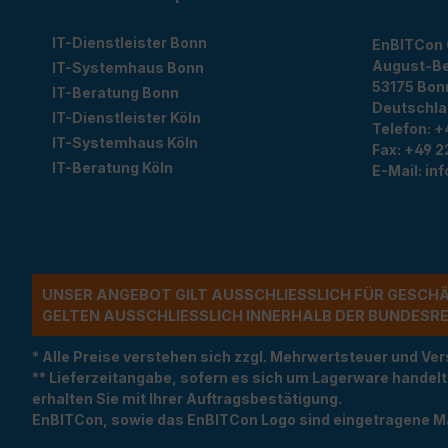
IT-Dienstleister Bonn
EnBITCon
August-Be
IT-Systemhaus Bonn
53175
Bon
IT-Beratung Bonn
Deutschl
IT-Dienstleister Köln
Telefon:
+
IT-Systemhaus Köln
Fax:
+49 2
IT-Beratung Köln
E-Mail:
in
UNSER ANGEBOT GILT AUSSCHLIESSLICH FÜR GESCH
ELTEN AUSSCHLIESSLICH INNERHALB DER BUNDESREP
* Alle Preise verstehen sich zzgl. Mehrwertsteuer und 
** Lieferzeitangabe, sofern es sich um Lagerware handel
erhalten Sie mit Ihrer Auftragsbestätigung.
EnBITCon, sowie das EnBITCon Logo sind eingetragene M