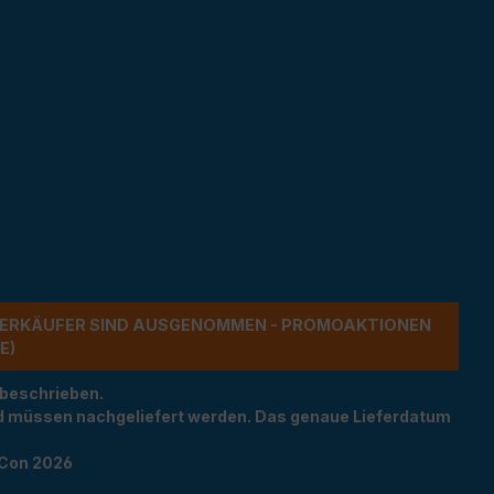
ERKÄUFER SIND AUSGENOMMEN - PROMOAKTIONEN G
 beschrieben.
und müssen nachgeliefert werden. Das genaue Lieferdatum
TCon 2026