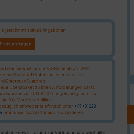
 jetzt Ihr attraktives Angebot an!
 Preis anfragen
as Lizenzmodell für die XG-Reihe ab Juli 2021
nd die Standard Protection lösen die alten
ard/EnterpriseGuard)ab.
 neue Lizenzpaket zu Ihren Anforderungen passt.
uard)werden zum 01.08.2021 abgekündigt und sind
 die XG-Modelle erhältlich.
bezüglich entweder telefonisch unter
+49 (0)228
e
oder unser Kontaktformular kontaktieren.
neration Firewall Lösung zur Verfügung und beinhaltet