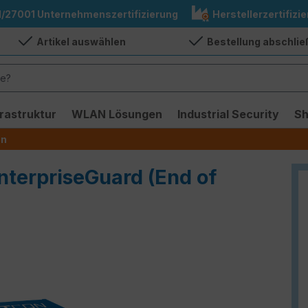
1/27001 Unternehmenszertifizierung
Herstellerzertifizie
Artikel auswählen
Bestellung abschli
frastruktur
WLAN Lösungen
Industrial Security
S
en
EnterpriseGuard (End of