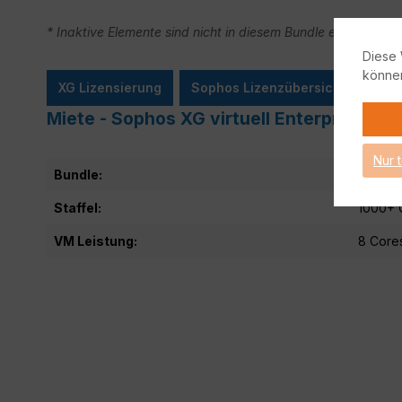
* Inaktive Elemente sind nicht in diesem Bundle enthalten.
Diese 
könne
XG Lizensierung
Sophos Lizenzübersicht
Miete - Sophos XG virtuell EnterpriseGua
Nur 
Bundle:
Enterp
Staffel:
1000+ 
VM Leistung:
8 Core