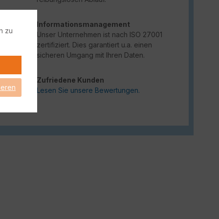
Informationsmanagement
n zu
Unser Unternehmen ist nach ISO 27001
zertifiziert. Dies garantiert u.a. einen
sicheren Umgang mit Ihren Daten.
Zufriedene Kunden
ieren
Lesen Sie unsere Bewertungen.