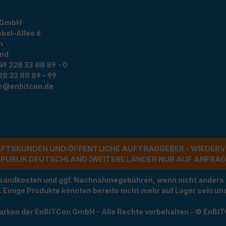
 GmbH
bel-Allee 6
n
and
49 228 33 88 89 - 0
28 33 88 89 - 99
fo@enbitcon.de
ÄFTSKUNDEN UND ÖFFENTLICHE AUFTRAGGEBER - WIEDERV
UBLIK DEUTSCHLAND (WEITERE LÄNDER NUR AUF ANFRAGE)
Versandkosten und ggf. Nachnahmegebühren, wenn nicht anders
t. Einige Produkte könnten bereits nicht mehr auf Lager sein 
arken der EnBITCon GmbH - Alle Rechte vorbehalten - © EnBI