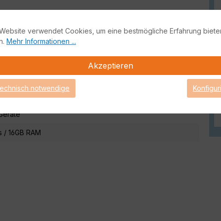
Website verwendet Cookies, um eine bestmögliche Erfahrung biete
n.
Mehr Informationen ...
rd (End of Sale/Life) Produktinformationen
Akzeptieren
technisch notwendige
Konfigur
riseGuard
Geräte
s / 16GB RAM