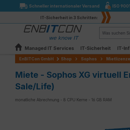
Schneller internationaler Versand
ISO 900
springen
Zur Hauptnavigation springen
IT-Sicherheit in 3 Schritten:
Managed IT Services
IT-Sicherheit
IT-In
EnBITCon GmbH
Shop
Sophos
Mietlizenz
Miete - Sophos XG virtuell 
Sale/Life)
monatliche Abrechnung - 8 CPU Kerne - 16 GB RAM
Bildergalerie überspringen