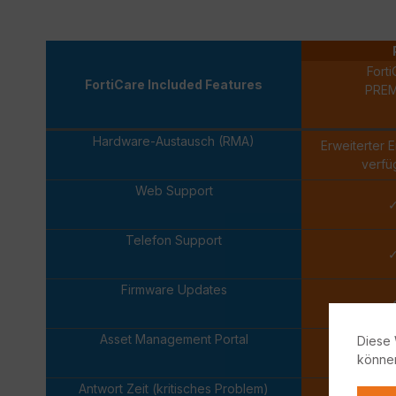
Forti
FortiCare Included Features
PRE
Hardware-Austausch (RMA)
Erweiterter 
verfü
Web Support
Telefon Support
Firmware Updates
Asset Management Portal
Diese 
könne
Antwort Zeit (kritisches Problem)