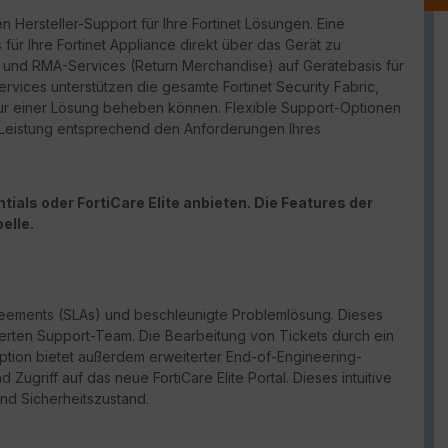
n Hersteller-Support für Ihre Fortinet Lösungen. Eine
für Ihre Fortinet Appliance direkt über das Gerät zu
port und RMA-Services (Return Merchandise) auf Gerätebasis für
vices unterstützen die gesamte Fortinet Security Fabric,
ur einer Lösung beheben können. Flexible Support-Optionen
d Leistung entsprechend den Anforderungen Ihres
ials oder FortiCare Elite anbieten. Die Features der
elle.
reements (
SLAs
) und beschleunigte Problemlösung. Dieses
erten Support-Team. Die Bearbeitung von Tickets durch ein
Option bietet außerdem erweiterter
End-of-Engineering-
und Zugriff auf das neue
FortiCare
Elite Portal. Dieses intuitive
und Sicherheitszustand.