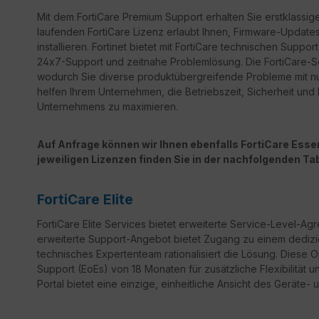
Mit dem FortiCare Premium Support erhalten Sie erstklassige
laufenden FortiCare Lizenz erlaubt Ihnen, Firmware-Updates 
installieren. Fortinet bietet mit FortiCare technischen Sup
24x7-Support und zeitnahe Problemlösung. Die FortiCare-Ser
wodurch Sie diverse produktübergreifende Probleme mit n
helfen Ihrem Unternehmen, die Betriebszeit, Sicherheit un
Unternehmens zu maximieren.
Auf Anfrage können wir Ihnen ebenfalls FortiCare Essent
jeweiligen Lizenzen finden Sie in der nachfolgenden Tab
FortiCare Elite
FortiCare
Elite Services bietet erweiterte Service-Level-Ag
erweiterte Support-Angebot bietet Zugang zu einem dedizi
technisches Expertenteam rationalisiert die Lösung. Diese 
Support
(
EoEs
) von 18 Monaten für zusätzliche Flexibilität 
Portal bietet eine einzige, einheitliche Ansicht des Geräte- 