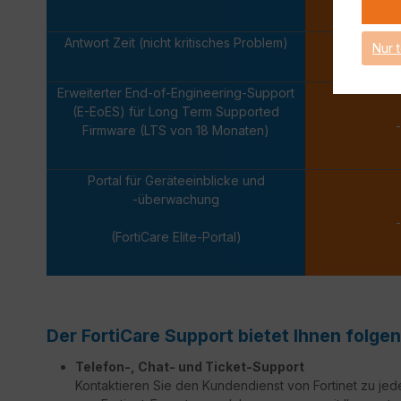
Eine 
Antwort Zeit (nicht kritisches Problem)
Nur 
Nächsten
Erweiterter End-of-Engineering-Support
(E-EoES) für Long Term Supported
-
Firmware (LTS von 18 Monaten)
Portal für Geräteeinblicke und
-überwachung
-
(FortiCare Elite-Portal)
Der FortiCare Support bietet Ihnen folgen
Telefon-, Chat- und Ticket-Support
Kontaktieren Sie den Kundendienst von Fortinet zu jed