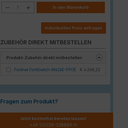
Produkt Anzahl: Gib den gewünschten W
In den Warenkorb
Individuellen Preis anfragen
ZUBEHÖR DIREKT MITBESTELLEN
Produkt-Zubehör direkt mitbestellen
Fortinet FortiSwitch-M426E-FPOE
€ 4.268,23
Fragen zum Produkt?
Jetzt kostenfrei beraten lassen!
+49 (0)228-338889-0