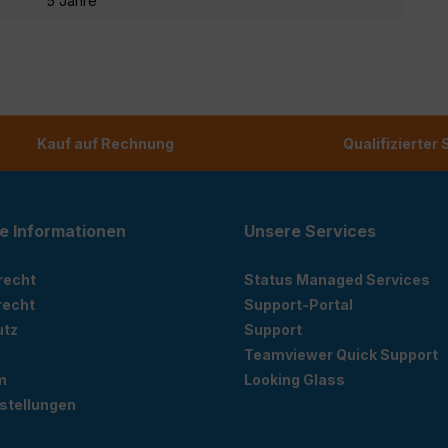
5 Jahre
Kauf auf Rechnung
Qualifizierter
e Informationen
Unsere Services
recht
Status Managed Services
recht
Support-Portal
utz
Support
Teamviewer Quick Support
m
Looking Glass
stellungen