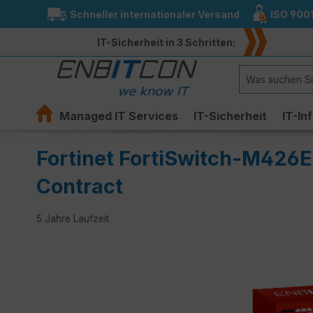
Schneller internationaler Versand
ISO 900
springen
Zur Hauptnavigation springen
IT-Sicherheit in 3 Schritten:
Managed IT Services
IT-Sicherheit
IT-In
Fortinet FortiSwitch-M426E
Contract
5 Jahre Laufzeit
Bildergalerie überspringen