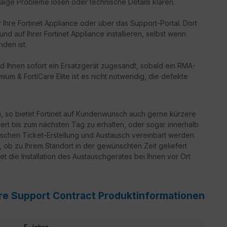
aige Probleme lösen oder technische Details klären.
 Ihre Fortinet Appliance oder über das Support-Portal. Dort
d auf Ihrer Fortinet Appliance installieren, selbst wenn
nden ist.
d Ihnen sofort ein Ersatzgerät zugesandt, sobald ein RMA-
ium & FortiCare Elite ist es nicht notwendig, die defekte
n, so bietet Fortinet auf Kundenwunsch auch gerne kürzere
iert bis zum nächsten Tag zu erhalten, oder sogar innerhalb
schen Ticket-Erstellung und Austausch vereinbart werden.
g, ob zu Ihrem Standort in der gewünschten Zeit geliefert
t die Installation des Austauschgerätes bei Ihnen vor Ort
re Support Contract Produktinformationen