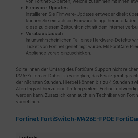
von Fortinet-Experten, welche zusammen mit Ihnen etw
Firmware-Updates
Installieren Sie Firmware-Updates entweder direkt über
können Sie einfach ein Firmware-Image herunterladen un
diese zu diesem Zeitpunkt nicht mit dem Internet verbu
Vorabaustausch
Im unwahrscheinlichen Fall eines Hardware-Defekts wir
Ticket von Fortinet genehmigt wurde. Mit FortiCare Prem
Appliance vorab einzuschicken.
Sollte Ihnen der Umfang des FortiCare Support nicht reiche
RMA-Zeiten an. Dabei ist es möglich, das Ersatzgerät garant
der nächsten Stunden. Hierbei können bis zu 4 Stunden zwi
Allerdings ist hierzu eine Prüfung seitens Fortinet notwendi
werden kann. Zusätzlich kann auch ein Techniker von Fortine
vornehmen.
Fortinet FortiSwitch-M426E-FPOE FortiCa