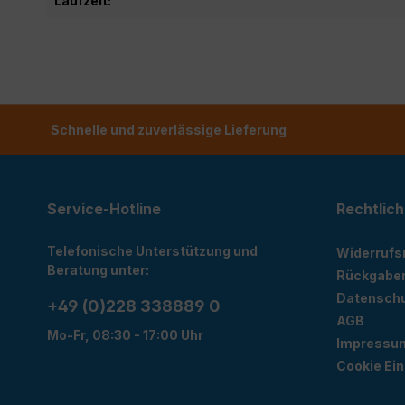
Laufzeit:
Schnelle und zuverlässige Lieferung
Service-Hotline
Rechtlich
Telefonische Unterstützung und
Widerrufs
Beratung unter:
Rückgabe
Datensch
+49 (0)228 338889 0
AGB
Mo-Fr, 08:30 - 17:00 Uhr
Impressu
Cookie Ein