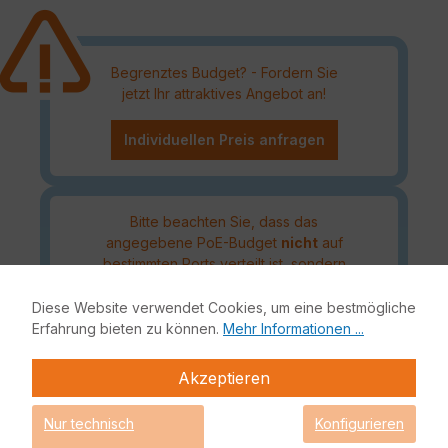
Begrenztes Budget? - Fordern Sie
jetzt Ihr attraktives Angebot an!
Individuellen Preis anfragen
Bitte beachten Sie, dass das
angegebene PoE-Budget
nicht
auf
bestimmten Ports verteilt ist, sondern
nach tatsächlicher PoE-Nutzung
verbraucht wird und PoE-Geräte somit
Diese Website verwendet Cookies, um eine bestmögliche
an jeden Port angeschlossen werden
Erfahrung bieten zu können.
Mehr Informationen ...
können, solange das Budget noch
nicht aufgebraucht ist.
Akzeptieren
Nur technisch
Konfigurieren