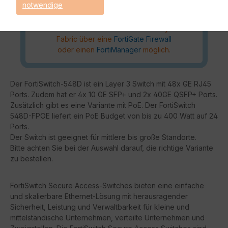
notwendige
Die Verwaltung Ihres
FortiSwitch
ist
Standalone über ein Web-Interface
oder mittels der Fortinet Security
Fabric über eine
FortiGate Firewall
oder einen
FortiManager
möglich.
Der FortiSwitch-548D ist ein Layer 3 Switch mit 48x GE RJ45
Ports. Zudem hat er 4x 10 GE SFP+ und 2x 40GE QSFP+ Ports.
Zusätzlich gibt es eine Variante mit PoE. Der FortiSwitch
548D-FPOE liefert ein PoE Budget von bis zu 400 Watt auf 24
Ports.
Der Switch ist geeignet für mittlere bis große Standorte.
Bitte achten Sie bei der Auswahl darauf, die richtige Variante
zu bestellen.
FortiSwitch Secure Access-Switches bieten eine einfache
und skalierbare Ethernet-Lösung mit herausragender
Sicherheit, Leistung und Verwaltbarkeit für kleine und
mittelständische Unternehmen, verteilte Unternehmen und