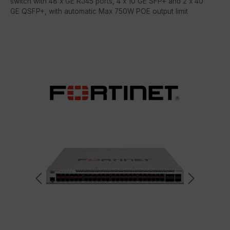
switch with 48 x GE RJ45 ports, 4 x 10 GE SFP+ and 2 x 40
GE QSFP+, with automatic Max 750W POE output limit
Bildergalerie überspringen