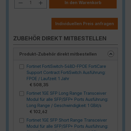
Produkt Anzahl: Gib den gewünschten
In den Warenkorb
Individuellen Preis anfragen
ZUBEHÖR DIREKT MITBESTELLEN
Produkt-Zubehör direkt mitbestellen
Fortinet FortiSwitch-548D-FPOE FortiCare
Support Contract FortiSwitch Ausführung:
FPOE / Laufzeit: 1 Jahr
€ 508,35
Fortinet 1GE SFP Long Range Transceiver
Modul für alle SFP/SFP+ Ports Ausführung:
Long Range / Geschwindigkeit: 1 GBit/s
€ 102,62
Fortinet 1GE SFP Short Range Transceiver
Modul für alle SFP/SFP+ Ports Ausführung: