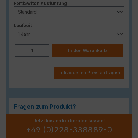
auswählen
FortiSwitch Ausführung
auswählen
Laufzeit
Produkt Anzahl: Gib den gewünschten
In den Warenkorb
Individuellen Preis anfragen
Fragen zum Produkt?
Jetzt kostenfrei beraten lassen!
+49 (0)228-338889-0