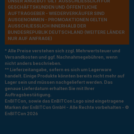
UNSER ANGEBOT GILT AUSSCHLIESSLICH FÜR G
ESCHÄFTSKUNDEN UND ÖFFENTLICHE A
UFTRAGGEBER - WIEDERVERKÄUFER SIND A
USGENOMMEN - PROMOAKTIONEN GELTEN A
USSCHLIESSLICH INNERHALB DER BU
NDESREPUBLIK DEUTSCHLAND (WEITERE LÄNDER NU
R AUF ANFRAGE)
* Alle Preise verstehen sich zzgl. Mehrwertsteuer und
Versandkosten und ggf. Nachnahmegebühren, wenn
nicht anders beschrieben.
** Lieferzeitangabe, sofern es sich um Lagerware
handelt. Einige Produkte könnten bereits nicht mehr auf
Lager sein und müssen nachgeliefert werden. Das
genaue Lieferdatum erhalten Sie mit Ihrer
Auftragsbestätigung.
EnBITCon, sowie das EnBITCon Logo sind eingetragene
Marken der EnBITCon GmbH - Alle Rechte vorbehalten - ©
EnBITCon 2026