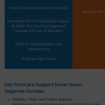
Antwort Zeit (nicht kritisches Problem)
Nächsten Wer
Erweiterter End-of-Engineering-Support
(E-EoES) für Long Term Supported
-
Firmware (LTS von 18 Monaten)
Portal für Geräteeinblicke und
-überwachung
-
(FortiCare Elite-Portal)
Der FortiCare Support bietet Ihnen
folgende Vorteile:
Telefon-, Chat- und Ticket-Support
Kontaktieren Sie den Kundendienst von Fortinet zu jeder