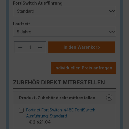
auswählen
FortiSwitch Ausführung
auswählen
Laufzeit
Produkt Anzahl: Gib den gewünschten
In den Warenkorb
Individuellen Preis anfragen
ZUBEHÖR DIREKT MITBESTELLEN
Produkt-Zubehör direkt mitbestellen
Fortinet FortiSwitch-448E FortiSwitch
Ausführung: Standard
€ 2.621,04