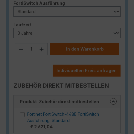
auswählen
FortiSwitch Ausführung
auswählen
Laufzeit
Produkt Anzahl: Gib den gewünschten
In den Warenkorb
Individuellen Preis anfragen
ZUBEHÖR DIREKT MITBESTELLEN
Produkt-Zubehör direkt mitbestellen
Fortinet FortiSwitch-448E FortiSwitch
Ausführung: Standard
€ 2.621,04