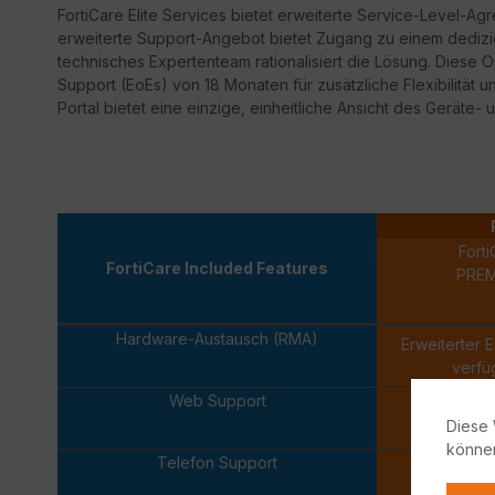
FortiCare
Elite Services bietet erweiterte Service-Level-Ag
erweiterte Support-Angebot bietet Zugang zu einem dedizi
technisches Expertenteam rationalisiert die Lösung. Diese 
Support
(
EoEs
) von 18 Monaten für zusätzliche Flexibilität 
Portal bietet eine einzige, einheitliche Ansicht des Geräte- 
Forti
FortiCare Included Features
PRE
Hardware-Austausch (RMA)
Erweiterter 
verfü
Web Support
Diese 
könne
Telefon Support