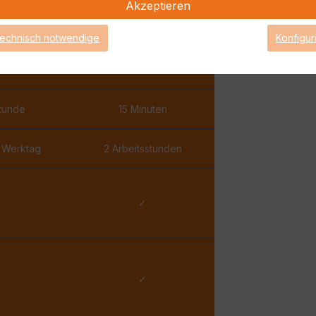
Akzeptieren
✓
✓
technisch notwendige
Konfigur
✓
✓
Stunde
15 Minuten
 Werktag
2 Arbeitsstunden
✓
✓