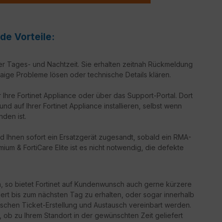
de Vorteile:
er Tages- und Nachtzeit. Sie erhalten zeitnah Rückmeldung
aige Probleme lösen oder technische Details klären.
 Ihre Fortinet Appliance oder über das Support-Portal. Dort
d auf Ihrer Fortinet Appliance installieren, selbst wenn
nden ist.
d Ihnen sofort ein Ersatzgerät zugesandt, sobald ein RMA-
ium & FortiCare Elite ist es nicht notwendig, die defekte
n, so bietet Fortinet auf Kundenwunsch auch gerne kürzere
iert bis zum nächsten Tag zu erhalten, oder sogar innerhalb
schen Ticket-Erstellung und Austausch vereinbart werden.
g, ob zu Ihrem Standort in der gewünschten Zeit geliefert