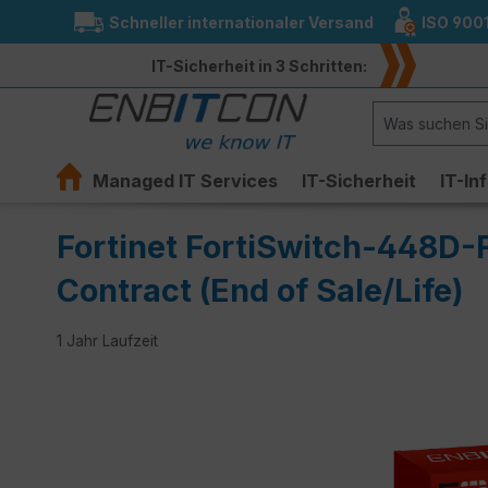
Schneller internationaler Versand
ISO 900
springen
Zur Hauptnavigation springen
IT-Sicherheit in 3 Schritten:
Managed IT Services
IT-Sicherheit
IT-In
Fortinet FortiSwitch-448D-
Contract (End of Sale/Life)
1 Jahr Laufzeit
Bildergalerie überspringen