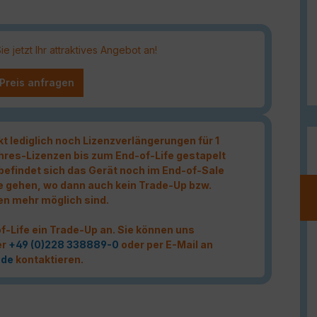
 jetzt Ihr attraktives Angebot an!
 Preis anfragen
kt lediglich noch Lizenzverlängerungen für 1
hres-Lizenzen bis zum End-of-Life gestapelt
t befindet sich das Gerät noch im End-of-Sale
e gehen, wo dann auch kein Trade-Up bzw.
en mehr möglich sind.
f-Life ein Trade-Up an. Sie können uns
er
+49 (0)228 338889-0
oder per E-Mail an
.de
kontaktieren.