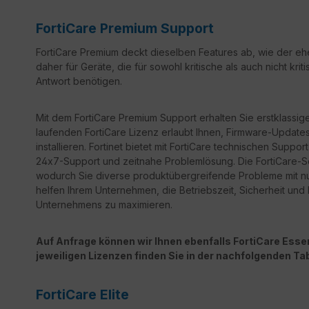
FortiCare Premium Support
FortiCare Premium deckt dieselben Features ab, wie der ehe
daher für Geräte, die für sowohl kritische als auch nicht k
Antwort benötigen.
Mit dem FortiCare Premium Support erhalten Sie erstklassige
laufenden FortiCare Lizenz erlaubt Ihnen, Firmware-Updates 
installieren. Fortinet bietet mit FortiCare technischen Sup
24x7-Support und zeitnahe Problemlösung. Die FortiCare-Ser
wodurch Sie diverse produktübergreifende Probleme mit n
helfen Ihrem Unternehmen, die Betriebszeit, Sicherheit un
Unternehmens zu maximieren.
Auf Anfrage können wir Ihnen ebenfalls FortiCare Essent
jeweiligen Lizenzen finden Sie in der nachfolgenden Tab
FortiCare Elite