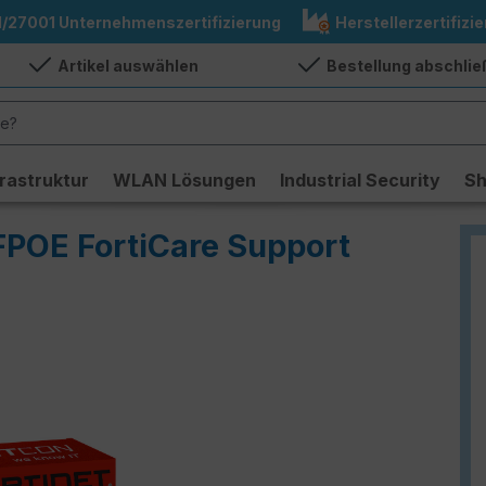
1/27001 Unternehmenszertifizierung
Herstellerzertifizie
Artikel auswählen
Bestellung abschli
frastruktur
WLAN Lösungen
Industrial Security
S
FPOE FortiCare Support