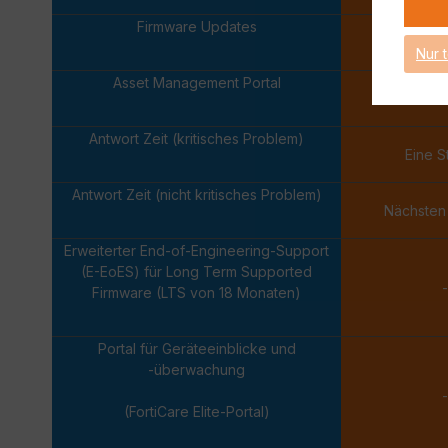
Firmware Updates
Nur 
Asset Management Portal
Antwort Zeit (kritisches Problem)
Eine 
Antwort Zeit (nicht kritisches Problem)
Nächsten
Erweiterter End-of-Engineering-Support
(E-EoES) für Long Term Supported
-
Firmware (LTS von 18 Monaten)
Portal für Geräteeinblicke und
-überwachung
-
(FortiCare Elite-Portal)