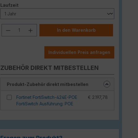
auswählen
Laufzeit
Produkt Anzahl: Gib den gewünschten W
In den Warenkorb
Individuellen Preis anfragen
ZUBEHÖR DIREKT MITBESTELLEN
Produkt-Zubehör direkt mitbestellen
Fortinet FortiSwitch-424E-POE
€ 2.197,78
FortiSwitch Ausführung: POE