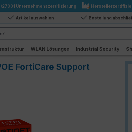
1/27001 Unternehmenszertifizierung
Herstellerzertifizie
Artikel auswählen
Bestellung abschli
frastruktur
WLAN Lösungen
Industrial Security
S
POE FortiCare Support