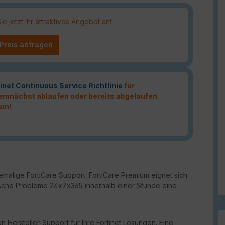
 jetzt Ihr attraktives Angebot an!
 Preis anfragen
inet Continuous Service Richtlinie
für
 demnächst ablaufen oder bereits abgelaufen
ein!
malige FortiCare Support. FortiCare Premium eignet sich
ritische Probleme 24x7x365 innerhalb einer Stunde eine
n Hersteller-Support für Ihre Fortinet Lösungen. Eine