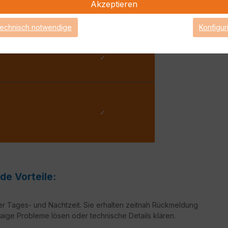
Akzeptieren
 Werktag
2 Arbeitsstunden
technisch notwendige
Konfigur
✓
✓
de Vorteile:
er Tages- und Nachtzeit. Sie erhalten zeitnah Rückmeldung
aige Probleme lösen oder technische Details klären.