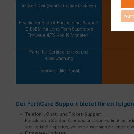
Antwort Zeit (nicht kritisches Problem)
Nächsten
Nur 
Erweiterter End-of-Engineering-Support
(E-EoES) für Long Term Supported
-
Firmware (LTS von 18 Monaten)
Portal für Geräteeinblicke und
-überwachung
-
(FortiCare Elite-Portal)
Der FortiCare Support bietet Ihnen folgen
Telefon-, Chat- und Ticket-Support
Kontaktieren Sie den Kundendienst von Fortinet zu jed
von Fortinet-Experten, welche zusammen mit Ihnen etw
Firmware-Updates