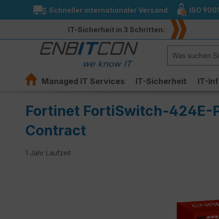
Schneller internationaler Versand
ISO 900
springen
Zur Hauptnavigation springen
IT-Sicherheit in 3 Schritten:
Managed IT Services
IT-Sicherheit
IT-In
Fortinet FortiSwitch-424E-
Contract
1 Jahr Laufzeit
Bildergalerie überspringen