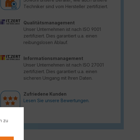
Techniker sind vom Hersteller zertifiziert.
Qualitätsmanagement
Unser Unternehmen ist nach ISO 9001
zertifiziert. Dies garantiert u.a. einen
reibungslosen Ablauf.
Informationsmanagement
Unser Unternehmen ist nach ISO 27001
zertifiziert. Dies garantiert u.a. einen
sicheren Umgang mit Ihren Daten.
Zufriedene Kunden
Lesen Sie unsere Bewertungen.
n zu