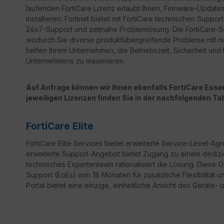
laufenden FortiCare Lizenz erlaubt Ihnen, Firmware-Updates 
installieren. Fortinet bietet mit FortiCare technischen Sup
24x7-Support und zeitnahe Problemlösung. Die FortiCare-Ser
wodurch Sie diverse produktübergreifende Probleme mit n
helfen Ihrem Unternehmen, die Betriebszeit, Sicherheit un
Unternehmens zu maximieren.
Auf Anfrage können wir Ihnen ebenfalls FortiCare Essent
jeweiligen Lizenzen finden Sie in der nachfolgenden Tab
FortiCare Elite
FortiCare
Elite Services bietet erweiterte Service-Level-Ag
erweiterte Support-Angebot bietet Zugang zu einem dedizi
technisches Expertenteam rationalisiert die Lösung. Diese 
Support
(
EoEs
) von 18 Monaten für zusätzliche Flexibilität 
Portal bietet eine einzige, einheitliche Ansicht des Geräte- 