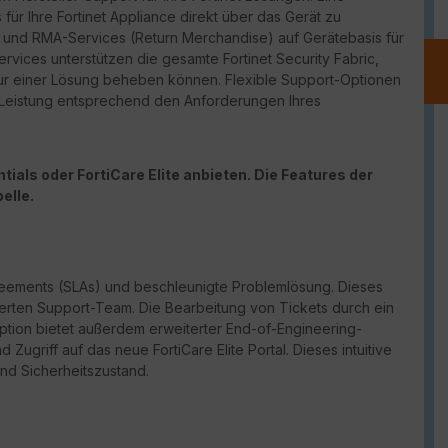
für Ihre Fortinet Appliance direkt über das Gerät zu
port und RMA-Services (Return Merchandise) auf Gerätebasis für
vices unterstützen die gesamte Fortinet Security Fabric,
ur einer Lösung beheben können. Flexible Support-Optionen
d Leistung entsprechend den Anforderungen Ihres
ials oder FortiCare Elite anbieten. Die Features der
elle.
reements (
SLAs
) und beschleunigte Problemlösung. Dieses
erten Support-Team. Die Bearbeitung von Tickets durch ein
Option bietet außerdem erweiterter
End-of-Engineering-
und Zugriff auf das neue
FortiCare
Elite Portal. Dieses intuitive
und Sicherheitszustand.