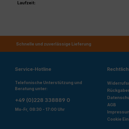
Laufzeit:
Schnelle und zuverlässige Lieferung
Service-Hotline
Rechtlich
Telefonische Unterstützung und
Widerrufs
Beratung unter:
Rückgabe
Datensch
+49 (0)228 338889 0
AGB
Mo-Fr, 08:30 - 17:00 Uhr
Impressu
Cookie Ein