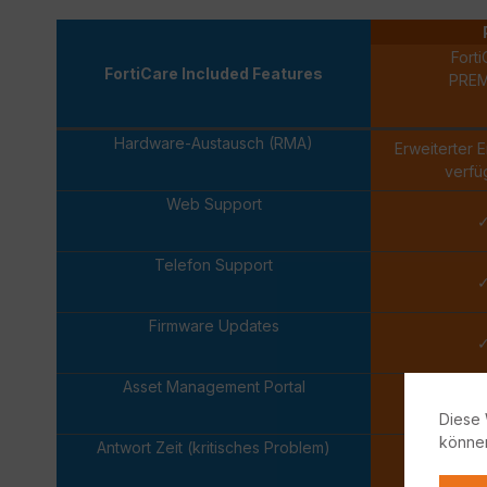
Forti
FortiCare Included Features
PRE
Hardware-Austausch (RMA)
Erweiterter 
verfü
Web Support
Telefon Support
Firmware Updates
Asset Management Portal
Diese 
könne
Antwort Zeit (kritisches Problem)
Eine 