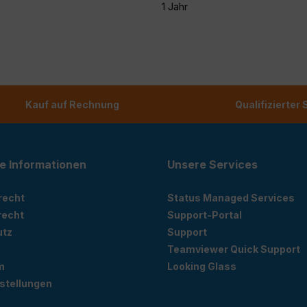
1 Jahr
Kauf auf Rechnung
Qualifizierter
e Informationen
Unsere Services
recht
Status Managed Services
recht
Support-Portal
utz
Support
Teamviewer Quick Support
m
Looking Glass
stellungen