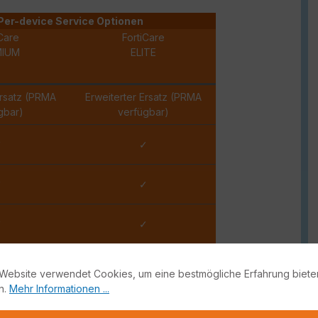
Per-device Service Optionen
Care
FortiCare
MIUM
ELITE
Ersatz (PRMA
Erweiterter Ersatz (PRMA
gbar)
verfügbar)
✓
✓
✓
✓
✓
✓
✓
✓
Website verwendet Cookies, um eine bestmögliche Erfahrung biete
n.
Mehr Informationen ...
Stunde
15 Minuten