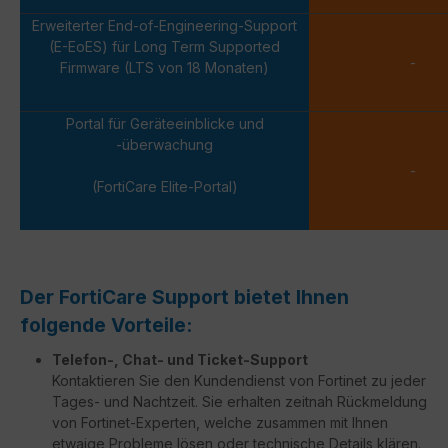
Erweiterter End-of-Engineering-Support
(E-EoES) für Long Term Supported
-
Firmware (LTS von 18 Monaten)
Portal für Geräteeinblicke und
-überwachung
-
(FortiCare Elite-Portal)
Der FortiCare Support bietet Ihnen
folgende Vorteile:
Telefon-, Chat- und Ticket-Support
Kontaktieren Sie den Kundendienst von Fortinet zu jeder
Tages- und Nachtzeit. Sie erhalten zeitnah Rückmeldung
von Fortinet-Experten, welche zusammen mit Ihnen
etwaige Probleme lösen oder technische Details klären.